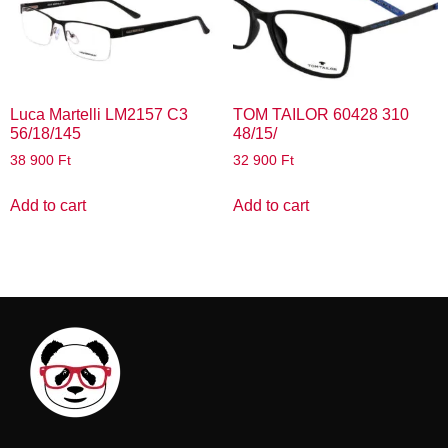
Luca Martelli LM2157 C3
TOM TAILOR 60428 310
56/18/145
48/15/
38 900
Ft
32 900
Ft
Add to cart
Add to cart