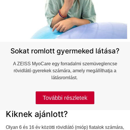
Sokat romlott gyermeked látása?
A ZEISS MyoCare egy forradalmi szemüveglencse
rövidlátó gyerekek számára, amely megállíthatja a
látásromlást.
További részletek
Kiknek ajánlott?
Olyan 6 és 16 év közötti rövidlátó (mióp) fiatalok számára,