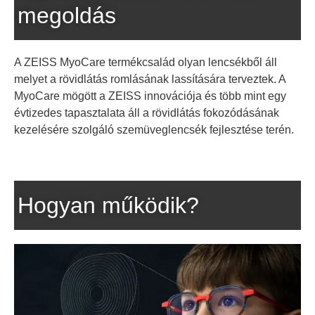
megoldás
A ZEISS MyoCare termékcsalád olyan lencsékből áll
melyet a rövidlátás romlásának lassítására terveztek. A
MyoCare mögött a ZEISS innovációja és több mint egy
évtizedes tapasztalata áll a rövidlátás fokozódásának
kezelésére szolgáló szemüveglencsék fejlesztése terén.
Hogyan működik?