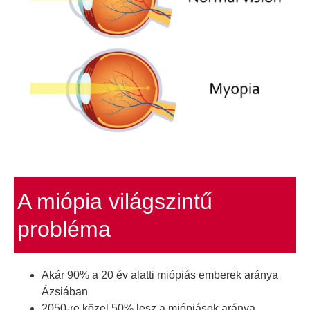
A miópia világszintű
probléma
Akár 90% a 20 év alatti miópiás emberek aránya
Ázsiában
2050-re közel 50% lesz a miópiások aránya