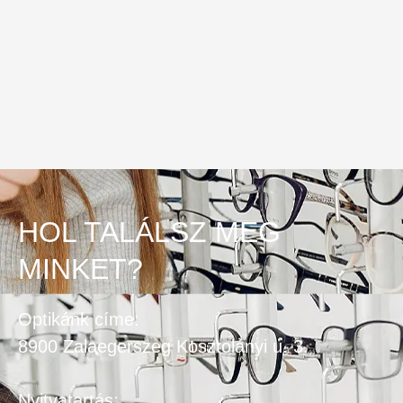
HOL TALÁLSZ MEG
MINKET?
Optikánk címe:
8900 Zalaegerszeg Kosztolányi u. 3.
Nyitvatartás: