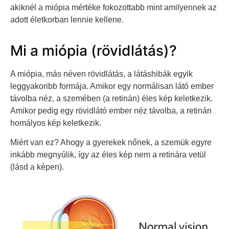
akiknél a miópia mértéke fokozottabb mint amilyennek az
adott életkorban lennie kellene.
Mi a miópia (rövidlátás)?
A miópia, más néven rövidlátás, a látáshibák egyik
leggyakoribb formája. Amikor egy normálisan látó ember
távolba néz, a szemében (a retinán) éles kép keletkezik.
Amikor pedig egy rövidlátó ember néz távolba, a retinán
homályos kép keletkezik.
Miért van ez? Ahogy a gyerekek nőnek, a szemük egyre
inkább megnyúlik, így az éles kép nem a retinára vetül
(lásd a képen).