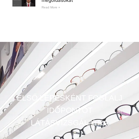
megoldásokat
Read More »
ELSŐ LÉPÉSKÉNT FOGLALJ
IDŐPONTOT
LÁTÁSVIZSGÁLATRA