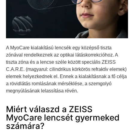
A MyoCare kialakítású lencsék egy középső tiszta
zónával rendelkeznek az optikai látáskorrekcióhoz. A
tiszta zóna és a lencse széle között speciális ZEISS
C.A.R.E. (magyarul: cilindrikus körkörös refraktív elemek)
elemek helyezkednek el. Ennek a kialakításnak a fő célja
a rövidlátás romlásának mérséklése, a szemgolyó
megnyúlásának lelassítása révén.
Miért válaszd a ZEISS
MyoCare lencsét gyermeked
számára?