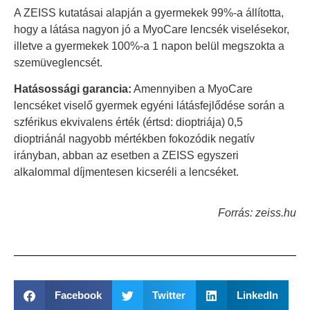
A ZEISS kutatásai alapján a gyermekek 99%-a állította,
hogy a látása nagyon jó a MyoCare lencsék viselésekor,
illetve a gyermekek 100%-a 1 napon belül megszokta a
szemüveglencsét.
Hatásossági garancia:
Amennyiben a MyoCare
lencséket viselő gyermek egyéni látásfejlődése során a
szférikus ekvivalens érték (értsd: dioptriája) 0,5
dioptriánál nagyobb mértékben fokozódik negatív
irányban, abban az esetben a ZEISS egyszeri
alkalommal díjmentesen kicseréli a lencséket.
Forrás: zeiss.hu
Facebook
Twitter
LinkedIn