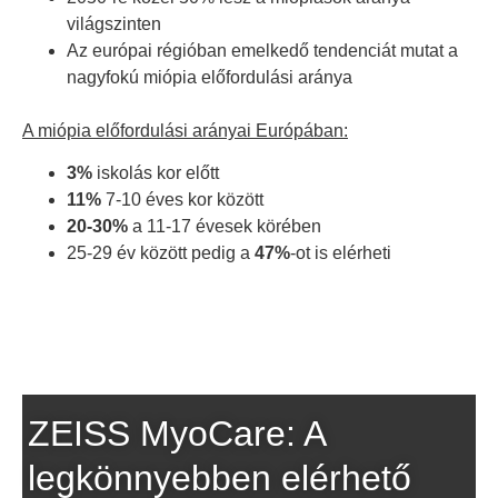
világszinten
Az európai régióban emelkedő tendenciát mutat a
nagyfokú miópia előfordulási aránya
A miópia előfordulási arányai Európában:
3%
iskolás kor előtt
11%
7-10 éves kor között
20-30%
a 11-17 évesek körében
25-29 év között pedig a
47%
-ot is elérheti
ZEISS MyoCare: A
legkönnyebben elérhető