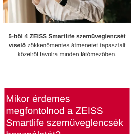
5-ből 4 ZEISS Smartlife szemüveglencsét
viselő
zökkenőmentes átmenetet tapasztalt
közelről távolra minden látómezőben.
Mikor érdemes
megfontolnod a ZEISS
Smartlife szemüveglencsék