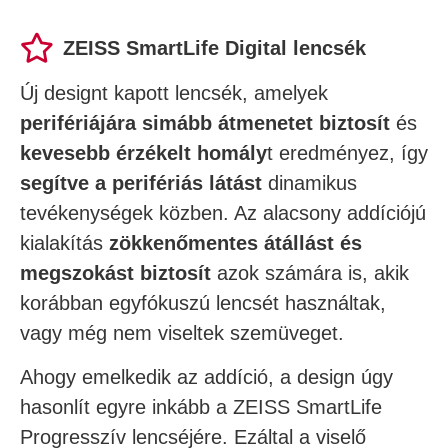
ZEISS SmartLife Digital lencsék
Új designt kapott lencsék, amelyek
perifériájára simább átmenetet biztosít
és
kevesebb érzékelt homály
t eredményez, így
segítve a perifériás látást
dinamikus
tevékenységek közben. Az alacsony addíciójú
kialakítás
zökkenőmentes átállást és
megszokást biztosít
azok számára is, akik
korábban egyfókuszú lencsét használtak,
vagy még nem viseltek szemüveget.
Ahogy emelkedik az addíció, a design úgy
hasonlít egyre inkább a ZEISS SmartLife
Progresszív lencséjére. Ezáltal a viselő