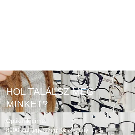
HOL TALÁLSZ MEG
MINKET?
Optikánk címe:
8900 Zalaegerszeg Kosztolányi u. 3.