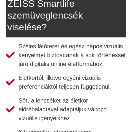
ZEISS Smartlife
szemüveglencsék
viselése?
Széles látóteret és egész napos vizuális
kényelmet biztosítanak a sok történéssel
járó digitális online életformához.
Életkortól, illetve egyéni vizuális
preferenciáktól teljesen függetlenül.
Sőt, a lencséket az életkor
előrehaladtával adaptáljuk változó
vizuális igényeikhez
Kifogástalan látásminőséget