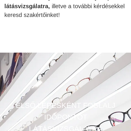
látásvizsgálatra,
illetve a további kérdésekkel
keresd szakértőinket!
ELSŐ LÉPÉSKÉNT FOGLALJ
IDŐPONTOT
LÁTÁSVIZSGÁLATRA