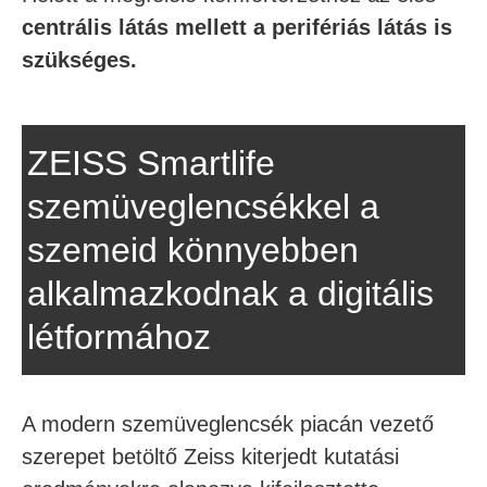
centrális látás mellett a perifériás látás is
szükséges.
ZEISS Smartlife
szemüveglencsékkel a
szemeid könnyebben
alkalmazkodnak a digitális
létformához
A modern szemüveglencsék piacán vezető
szerepet betöltő Zeiss kiterjedt kutatási