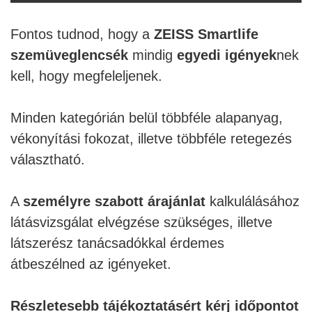
Fontos tudnod, hogy a
ZEISS Smartlife
szemüveglencsék
mindig
egyedi igények
nek
kell, hogy megfeleljenek.
Minden kategórián belül többféle alapanyag,
vékonyítási fokozat, illetve többféle retegezés
választható.
A
személyre szabott árajánlat
kalkulálásához
látásvizsgálat elvégzése szükséges, illetve
látszerész tanácsadókkal érdemes
átbeszélned az igényeket.
Részletesebb tájékoztatásért kérj időpontot