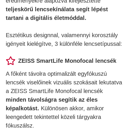
eredményekre alapozva kifejlesztette
teljeskörű lencsekínálata segít lépést
tartani a digitális életmóddal.
Esztétikus designnal, valamennyi korosztály
igényeit kielégítve, 3 különféle lencsetípussal:
ZEISS SmartLife Monofocal lencsék
A főként távolra optimalizált egyfókuszú
lencsék viselőinek vizuális szokásait lekutatva
a ZEISS SmartLife Monofocal lencsék
minden távolságra segítik az éles
képalkotást.
Különösen akkor, amikor
leengedett tekintettel közeli tárgyakra
fókuszálsz.