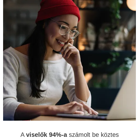
A
viselők 94%-a
számolt be köztes