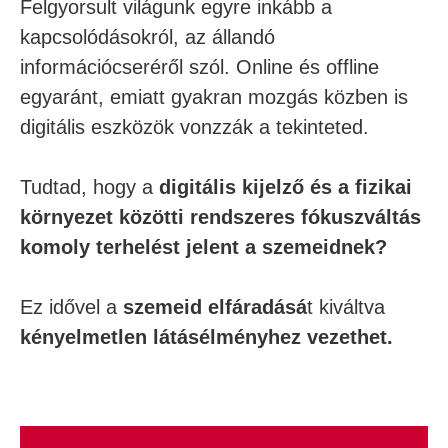
Felgyorsult világunk egyre inkább a
kapcsolódásokról, az állandó
információcseréről szól. Online és offline
egyaránt, emiatt gyakran mozgás közben is
digitális eszközök vonzzák a tekinteted.
Tudtad, hogy a
digitális kijelző és a fizikai
környezet közötti rendszeres fókuszváltás
komoly terhelést jelent a szemeidnek?
Ez idővel a
szemeid elfáradásá
t kiváltva
kényelmetlen látásélményhez vezethet.