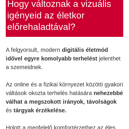
Hogy változnak a vizuális
igényeid az életkor
előrehaladtával?
A felgyorsult, modern
digitális életmód
idővel egyre komolyabb terhelést
jelenthet
a szemeidnek.
Az online és a fizikai környezet közötti gyakori
váltások okozta terhelés hatására
nehezebbé
válhat a megszokott irányok, távolságok
és
tárgyak érzékelése.
Holott a megfelelő komfortérzethez az éles