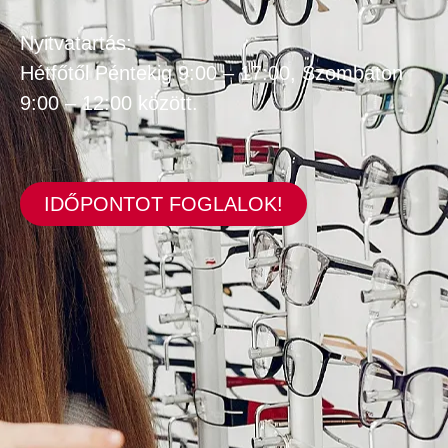
Nyitvatartás:
Hétfőtől Péntekig 9:00 – 17:00, Szombaton
9:00 – 12:00 között.
IDŐPONTOT FOGLALOK!