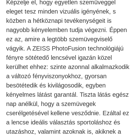
Képzelje el, hogy egyetlen szemüveggel
eleget tesz minden vizuális igényének, s
közben a hétköznapi tevékenységeit is
nagyobb kényelemben tudja végezni. Éppen
ez az, amire a legtöbb szemüvegviselő
vágyik. A ZEISS PhotoFusion technológiájú
fényre sötétedő lencsével igazán közel
kerülhet ehhez: szinte azonnal alkalmazkodik
a változó fényviszonyokhoz, gyorsan
besötétedik és kivilágosodik, egyben
kényelmes látást garantál. Tiszta látás egész
nap anélkül, hogy a szemüvegek
cserélgetésével kellene vesződnie. Ezáltal ez
a lencse ideális választás sportoláshoz és
utazáshoz, valamint azoknak is, akiknek a