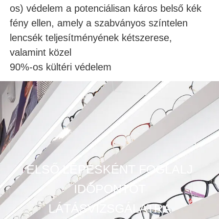
os) védelem a potenciálisan káros belső kék
fény ellen, amely a szabványos színtelen
lencsék teljesítményének kétszerese,
valamint közel
90%-os kültéri védelem
ELSŐ LÉPÉSKÉNT FOGLALJ
IDŐPONTOT
LÁTÁSVIZSGÁLATRA