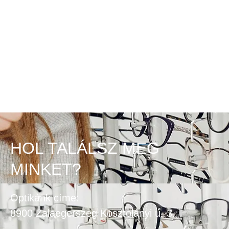
HOL TALÁLSZ MEG
MINKET?
Optikánk címe:
8900 Zalaegerszeg Kosztolányi u. 3.