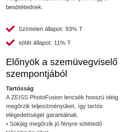
besötétednek.
Színtelen állapot: 93% T
sötét állapot: 11% T
Előnyök a szemüvegviselő
szempontjából
Tartósság
A ZEISS PhotoFusion lencsék hosszú ideig
megőrzik teljesítményüket, így tartós
elégedettséget garantálnak.
• Sokáig megőrzik jó fényre sötétedő