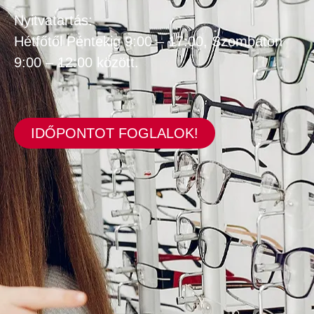
Nyitvatartás:
Hétfőtől Péntekig 9:00 – 17:00, Szombaton
9:00 – 12:00 között.
IDŐPONTOT FOGLALOK!