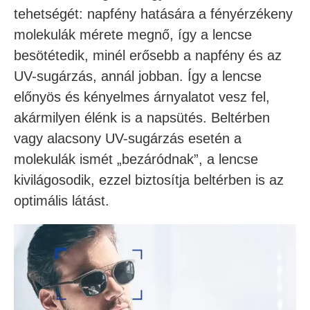
tehetségét: napfény hatására a fényérzékeny
molekulák mérete megnő, így a lencse
besötétedik, minél erősebb a napfény és az
UV-sugárzás, annál jobban. Így a lencse
előnyös és kényelmes árnyalatot vesz fel,
akármilyen élénk is a napsütés. Beltérben
vagy alacsony UV-sugárzás esetén a
molekulák ismét „bezáródnak”, a lencse
kivilágosodik, ezzel biztosítja beltérben is az
optimális látást.