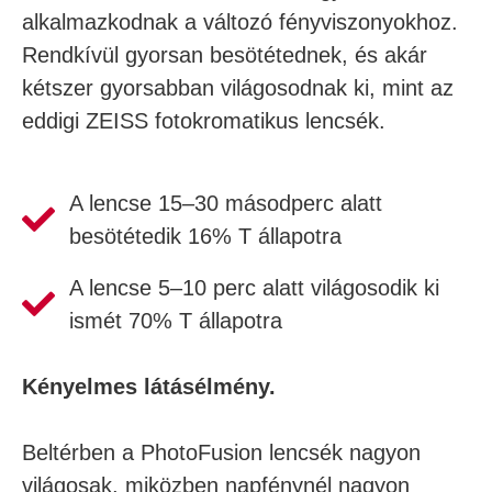
alkalmazkodnak a változó fényviszonyokhoz.
Rendkívül gyorsan besötétednek, és akár
kétszer gyorsabban világosodnak ki, mint az
eddigi ZEISS fotokromatikus lencsék.
A lencse 15–30 másodperc alatt
besötétedik 16% T állapotra
A lencse 5–10 perc alatt világosodik ki
ismét 70% T állapotra
Kényelmes látásélmény.
Beltérben a PhotoFusion lencsék nagyon
világosak, miközben napfénynél nagyon