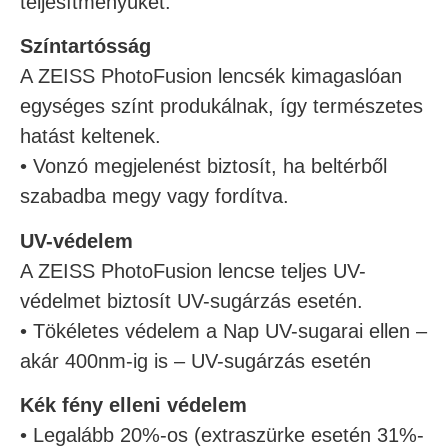
teljesítményüket.
Színtartósság
A ZEISS PhotoFusion lencsék kimagaslóan
egységes színt produkálnak, így természetes
hatást keltenek.
• Vonzó megjelenést biztosít, ha beltérből
szabadba megy vagy fordítva.
UV-védelem
A ZEISS PhotoFusion lencse teljes UV-
védelmet biztosít UV-sugárzás esetén.
• Tökéletes védelem a Nap UV-sugarai ellen –
akár 400nm-ig is – UV-sugárzás esetén
Kék fény elleni védelem
• Legalább 20%-os (extraszürke esetén 31%-