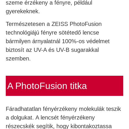
szeme érzékeny a fényre, például
gyerekeknek.
Természetesen a ZEISS PhotoFusion
technológiájú fényre sötétedő lencse
bármilyen árnyalatnál 100%-os védelmet
biztosít az UV-A és UV-B sugarakkal
szemben.
A PhotoFusion titka
Fáradhatatlan fényérzékeny molekulák teszik
a dolgukat. A lencsét fényérzékeny
részecskék segítik, hogy kibontakoztassa