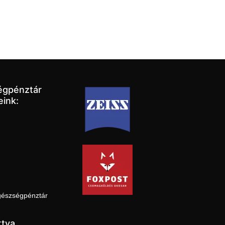
égpénztár
eink:
gészségpénztár
tya