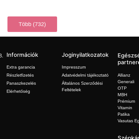
Több (732)
Információk
Joginyilatkozatok
Egészs
3.
partner
Extra garancia
Impresszum
Részletfizetés
Adatvédelmi tájékoztató
Allianz
Generali
Panaszkezelés
Általános Szerződési
OTP
Feltételek
Elérhetőség
MBH
Prémium
Vitamin
Patika
Vasutas E
Szépkár