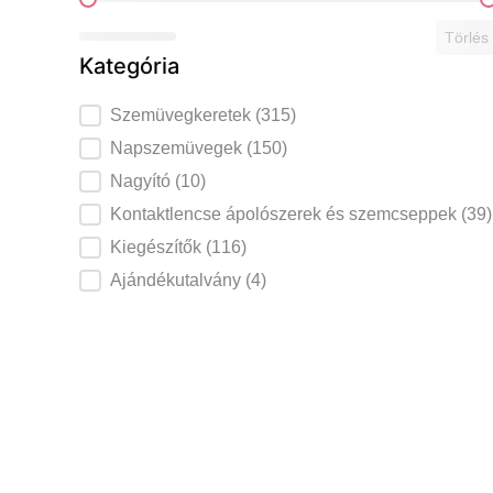
Ár szerint
Törlés
Kategória
Szemüvegkeretek
Szemüvegkeretek
(315)
Napszemüvegek kategória
Napszemüvegek
(150)
Nagyító kategória
Nagyító
(10)
Kontaktlencse ápolószerek és szemcseppe
Kontaktlencse ápolószerek és szemcseppek
(39)
Kiegészítők kategória
Kiegészítők
(116)
Ajándékutalvány kategória
Ajándékutalvány
(4)