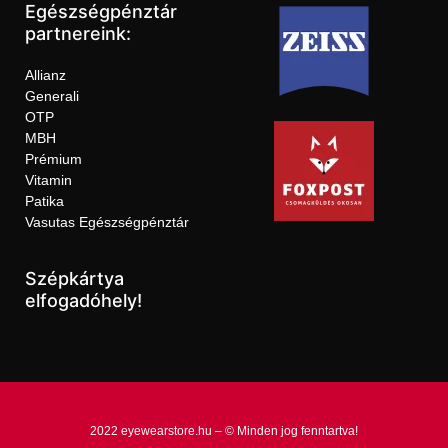
Egészségpénztár
partnereink:
Allianz
Generali
OTP
MBH
Prémium
Vitamin
Patika
Vasutas Egészségpénztár
Szépkártya
elfogadóhely!
2022 eyewearstore.hu – © Minden jog fenntartva!