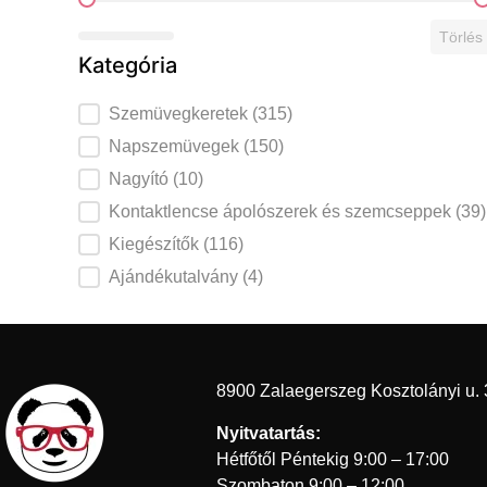
Ár szerint
Törlés
Kategória
Szemüvegkeretek
Szemüvegkeretek
(315)
Napszemüvegek kategória
Napszemüvegek
(150)
Nagyító kategória
Nagyító
(10)
Kontaktlencse ápolószerek és szemcseppe
Kontaktlencse ápolószerek és szemcseppek
(39)
Kiegészítők kategória
Kiegészítők
(116)
Ajándékutalvány kategória
Ajándékutalvány
(4)
8900 Zalaegerszeg Kosztolányi u. 
Nyitvatartás:
Hétfőtől Péntekig 9:00 – 17:00
Szombaton 9:00 – 12:00