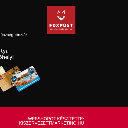
gészségpénztár
tya
óhely!
WEBSHOPOT KÉSZÍTETTE:
KISZERVEZETTMARKETING.HU