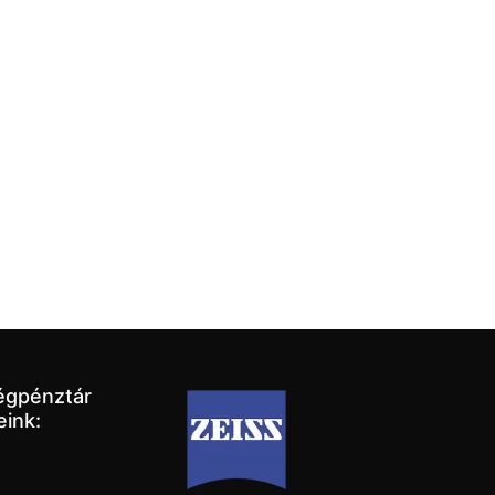
égpénztár
eink: