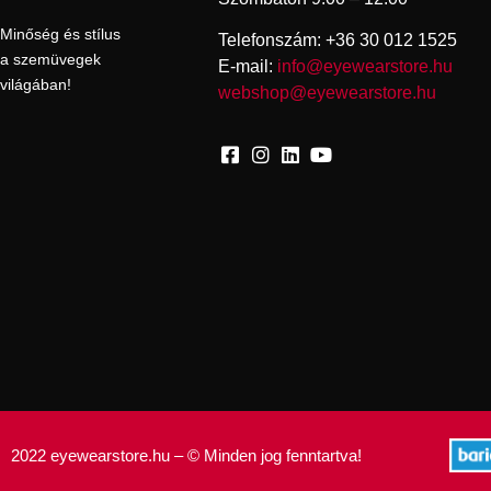
Minőség és stílus
Telefonszám: +36 30 012 1525
a szemüvegek
E-mail:
info@eyewearstore.hu
világában!
webshop@eyewearstore.hu
2022 eyewearstore.hu – © Minden jog fenntartva!