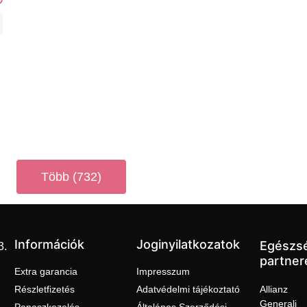
k kategória
Több (732)
Információk
Joginyilatkozatok
Egészs
3.
partner
Extra garancia
Impresszum
Részletfizetés
Adatvédelmi tájékoztató
Allianz
Generali