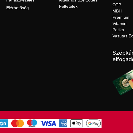
Panaszkezelés
Általános Szerződési
OTP
Feltételek
Elérhetőség
MBH
Prémium
Vitamin
Patika
Vasutas E
Szépkár
elfogad