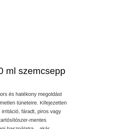
10 ml szemcsepp
ors és hatékony megoldást
etlen tüneteire. Kifejezetten
rritáció, fáradt, piros vagy
tartósítószer-mentes
pi használatra – akár