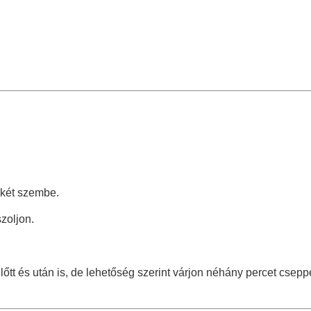
dkét szembe.
zoljon.
őtt és után is, de lehetőség szerint várjon néhány percet cseppe