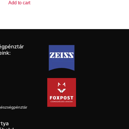
Add to cart
égpénztár
eink:
gészségpénztár
tya