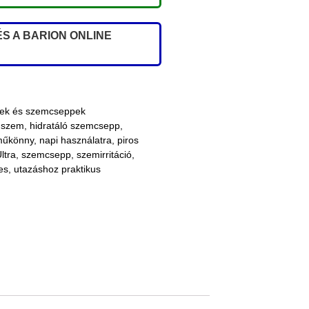
S A BARION ONLINE
rek és szemcseppek
 szem
,
hidratáló szemcsepp
,
műkönny
,
napi használatra
,
piros
ltra
,
szemcsepp
,
szemirritáció
,
es
,
utazáshoz praktikus