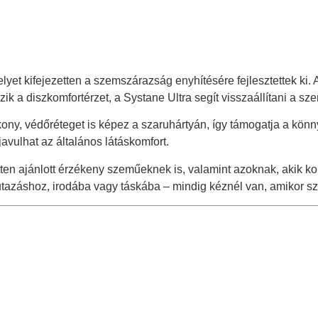
et kifejezetten a szemszárazság enyhítésére fejlesztettek ki. 
ik a diszkomfortérzet, a Systane Ultra segít visszaállítani a sze
, védőréteget is képez a szaruhártyán, így támogatja a könnyfi
avulhat az általános látáskomfort.
etten ajánlott érzékeny szeműeknek is, valamint azoknak, akik ko
tazáshoz, irodába vagy táskába – mindig kéznél van, amikor sz