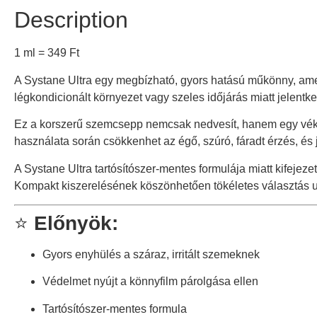
Description
1 ml =
349
Ft
A Systane Ultra egy megbízható, gyors hatású műkönny, amely
légkondicionált környezet vagy szeles időjárás miatt jelentkez
Ez a korszerű szemcsepp nemcsak nedvesít, hanem egy vékony
használata során csökkenhet az égő, szúró, fáradt érzés, és j
A Systane Ultra tartósítószer-mentes formulája miatt kifejez
Kompakt kiszerelésének köszönhetően tökéletes választás u
⭐
Előnyök:
Gyors enyhülés a száraz, irritált szemeknek
Védelmet nyújt a könnyfilm párolgása ellen
Tartósítószer-mentes formula