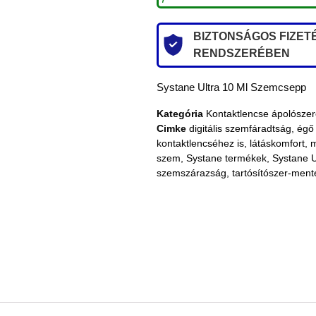
BIZTONSÁGOS FIZETÉ
RENDSZERÉBEN
Systane Ultra 10 Ml Szemcsepp
Kategória
Kontaktlencse ápolósze
Cimke
digitális szemfáradtság
,
égő
kontaktlencséhez is
,
látáskomfort
,
szem
,
Systane termékek
,
Systane U
szemszárazság
,
tartósítószer-ment