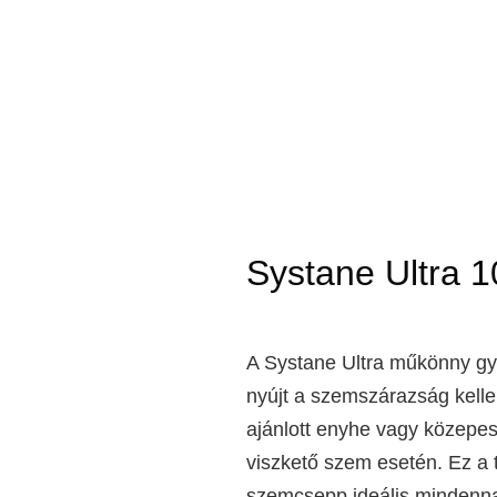
Systane Ultra 
A Systane Ultra műkönny gy
nyújt a szemszárazság kellem
ajánlott enyhe vagy közepes i
viszkető szem esetén. Ez a 
szemcsepp ideális mindenna