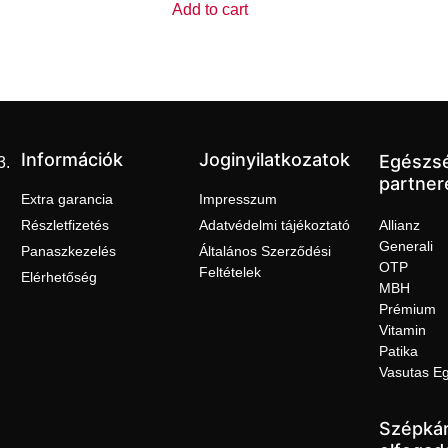
Add to cart
Információk
Joginyilatkozatok
Egészs
3.
partner
Extra garancia
Impresszum
Részletfizetés
Adatvédelmi tájékoztató
Allianz
Generali
Panaszkezelés
Általános Szerződési
OTP
Feltételek
Elérhetőség
MBH
Prémium
Vitamin
Patika
Vasutas E
Szépkár