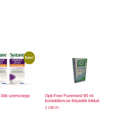
Sale!
 3db szemcsepp
Opti-Free Puremoist 90 ml
kontaktlencse folyadék tokkal
2 190
Ft