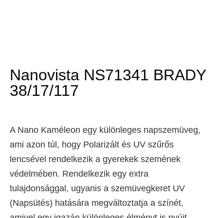
Nanovista NS71341 BRADY
38/17/117
A Nano Kaméleon egy különleges napszemüveg,
ami azon túl, hogy Polarizált és UV szűrős
lencsével rendelkezik a gyerekek szemének
védelmében. Rendelkezik egy extra
tulajdonsággal, ugyanis a szemüvegkeret UV
(Napsütés) hatására megváltoztatja a színét,
amivel egy igazán különleges élményt is nyújt.