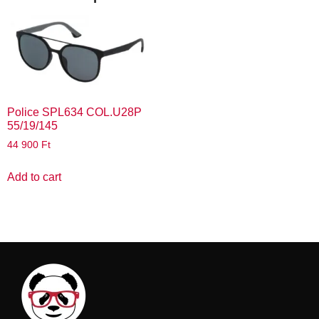
Police SPL634 COL.U28P
55/19/145
44 900
Ft
Add to cart