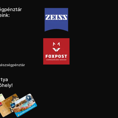
égpénztár
eink:
gészségpénztár
tya
óhely!