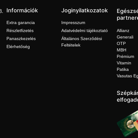
Információk
Joginyilatkozatok
Egészs
3.
partner
Extra garancia
Impresszum
Részletfizetés
Adatvédelmi tájékoztató
Allianz
Generali
Panaszkezelés
Általános Szerződési
OTP
Feltételek
Elérhetőség
MBH
Prémium
Vitamin
Patika
Vasutas E
Szépkár
elfogad