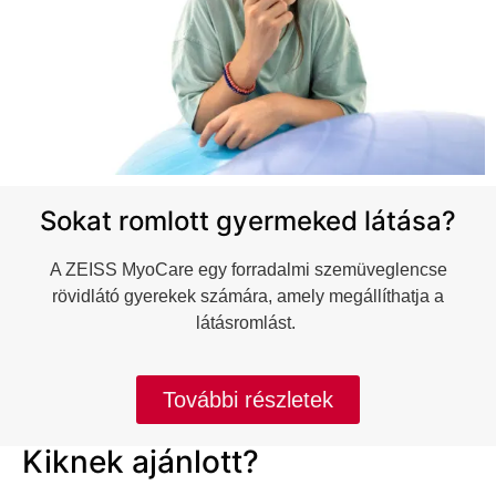
Sokat romlott gyermeked látása?
A ZEISS MyoCare egy forradalmi szemüveglencse
rövidlátó gyerekek számára, amely megállíthatja a
látásromlást.
További részletek
Kiknek ajánlott?