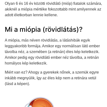
Olyan 6 és 16 év közötti rövidlátó (mióp) fiatalok számára,
akiknél a miópia mértéke fokozottabb mint amilyennek az
adott életkorban lennie kellene.
Mi a miópia (rövidlátás)?
A miópia, más néven rövidlátás, a látáshibák egyik
leggyakoribb formája. Amikor egy normálisan látó ember
távolba néz, a szemében (a retinán) éles kép keletkezik.
Amikor pedig egy rövidlátó ember néz távolba, a retinán
homályos kép keletkezik.
Miért van ez? Ahogy a gyerekek nőnek, a szemük egyre
inkább megnyúlik, így az éles kép nem a retinára vetül
(lásd a képen).