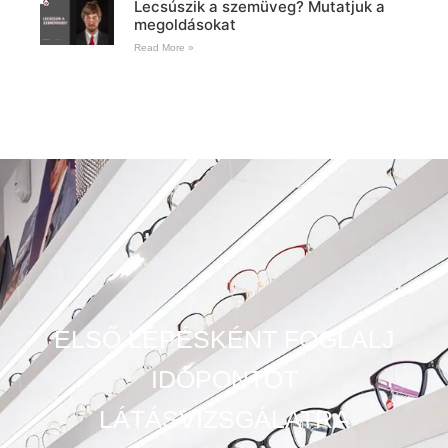
Lecsúszik a szemüveg? Mutatjuk a
megoldásokat
Read More »
ELSŐ LÉPÉSKÉNT FOGLALJ
IDŐPONTOT
LÁTÁSVIZSGÁLATRA