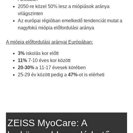
2050-re közel 50% lesz a miópiások aránya
világszinten
Az európai régióban emelkedő tendenciát mutat a
nagyfokú miópia előfordulási aránya
A miópia előfordulási arányai Európában:
3%
iskolás kor előtt
11%
7-10 éves kor között
20-30%
a 11-17 évesek körében
25-29 év között pedig a
47%
-ot is elérheti
ZEISS MyoCare: A