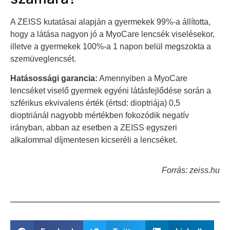
A ZEISS kutatásai alapján a gyermekek 99%-a állította,
hogy a látása nagyon jó a MyoCare lencsék viselésekor,
illetve a gyermekek 100%-a 1 napon belül megszokta a
szemüveglencsét.
Hatásossági garancia:
Amennyiben a MyoCare
lencséket viselő gyermek egyéni látásfejlődése során a
szférikus ekvivalens érték (értsd: dioptriája) 0,5
dioptriánál nagyobb mértékben fokozódik negatív
irányban, abban az esetben a ZEISS egyszeri
alkalommal díjmentesen kicseréli a lencséket.
Forrás: zeiss.hu