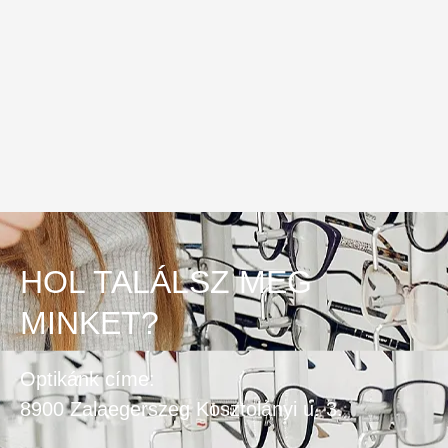
HOL TALÁLSZ MEG
MINKET?
Optikánk címe:
8900 Zalaegerszeg Kosztolányi u. 3.