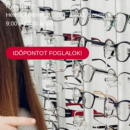
Nyitvatartás:
Hétfőtől Péntekig 9:00 – 17:00, Szombaton
9:00 – 12:00 között.
IDŐPONTOT FOGLALOK!