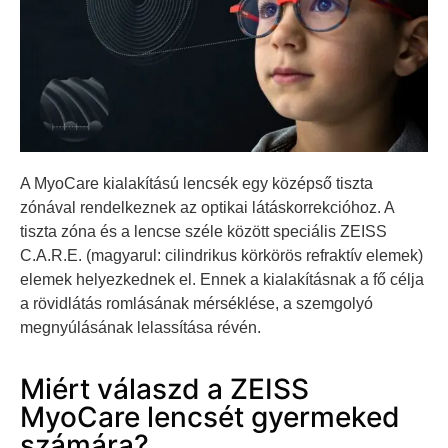
A MyoCare kialakítású lencsék egy középső tiszta
zónával rendelkeznek az optikai látáskorrekcióhoz. A
tiszta zóna és a lencse széle között speciális ZEISS
C.A.R.E. (magyarul: cilindrikus körkörös refraktív elemek)
elemek helyezkednek el. Ennek a kialakításnak a fő célja
a rövidlátás romlásának mérséklése, a szemgolyó
megnyúlásának lelassítása révén.
Miért válaszd a ZEISS
MyoCare lencsét gyermeked
számára?