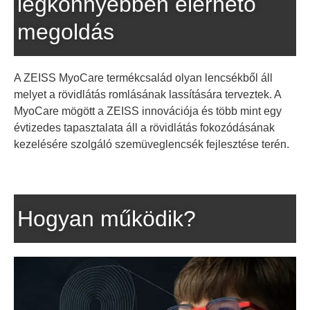
legkönnyebben elérhető
megoldás
A ZEISS MyoCare termékcsalád olyan lencsékből áll
melyet a rövidlátás romlásának lassítására terveztek. A
MyoCare mögött a ZEISS innovációja és több mint egy
évtizedes tapasztalata áll a rövidlátás fokozódásának
kezelésére szolgáló szemüveglencsék fejlesztése terén.
Hogyan működik?