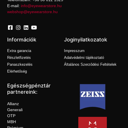
E-mail:
info@eyewearstore.hu
webshop@eyewearstore.hu
Információk
Joginyilatkozatok
Extra garancia
Impresszum
Részletfizetés
Adatvédelmi tájékoztató
Panaszkezelés
Általános Szerződési Feltételek
Elérhetőség
Egészségpénztár
partnereink:
Allianz
Generali
OTP
MBH
Prémium