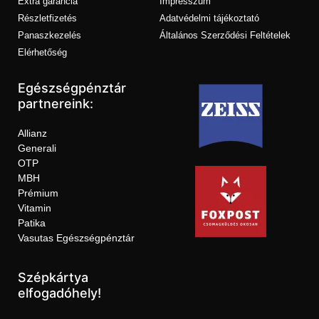
Extra garancia
Impresszum
Részletfizetés
Adatvédelmi tájékoztató
Panaszkezelés
Általános Szerződési Feltételek
Elérhetőség
Egészségpénztár
partnereink:
Allianz
Generali
OTP
MBH
Prémium
Vitamin
Patika
Vasutas Egészségpénztár
Szépkártya
elfogadóhely!