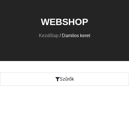
WEBSHOP
Kezdőlap
/ Damilos keret
Szűrők