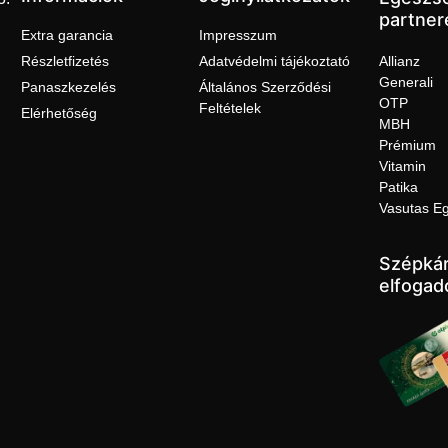
partner
Extra garancia
Impresszum
Részletfizetés
Adatvédelmi tájékoztató
Allianz
Generali
Panaszkezelés
Általános Szerződési
OTP
Feltételek
Elérhetőség
MBH
Prémium
Vitamin
Patika
Vasutas E
Szépkár
elfogad