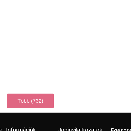
Több (732)
Információk
Joginyilatkozatok
Egészs
3.