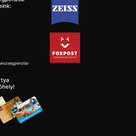
eink:
gészségpénztár
tya
óhely!