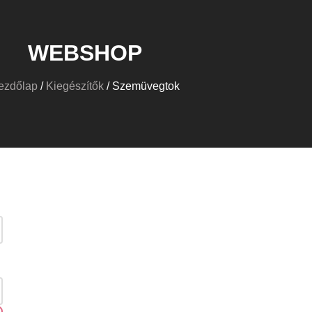
WEBSHOP
ezdőlap
/
Kiegészítők
/ Szemüvegtok