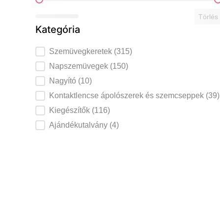
Ár szerint
Törlés
Kategória
Szemüvegkeretek
Szemüvegkeretek
(315)
Napszemüvegek kategória
Napszemüvegek
(150)
Nagyító kategória
Nagyító
(10)
Kontaktlencse ápolószerek és szemcseppe
Kontaktlencse ápolószerek és szemcseppek
(39)
Kiegészítők kategória
Kiegészítők
(116)
Ajándékutalvány kategória
Ajándékutalvány
(4)