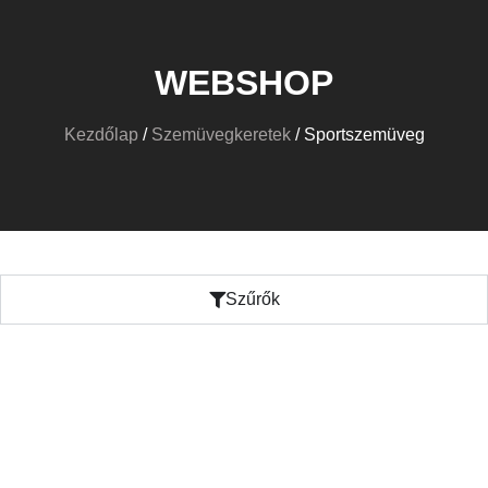
WEBSHOP
Kezdőlap
/
Szemüvegkeretek
/ Sportszemüveg
Szűrők