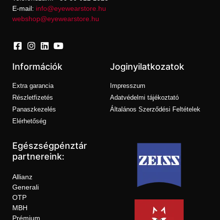
E-mail:
info@eyewearstore.hu
webshop@eyewearstore.hu
Információk
Joginyilatkozatok
Extra garancia
Impresszum
Részletfizetés
Adatvédelmi tájékoztató
Panaszkezelés
Általános Szerződési Feltételek
Elérhetőség
Egészségpénztár
partnereink:
Allianz
Generali
OTP
MBH
Prémium