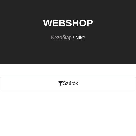
WEBSHOP
Kezdőlap
/ Nike
Szűrők