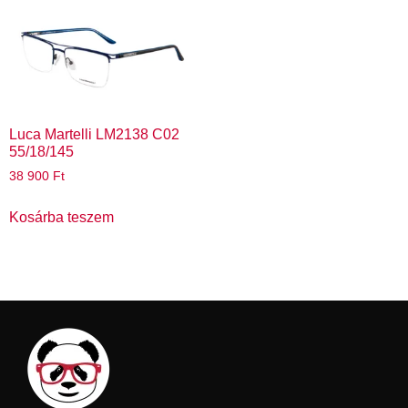
Luca Martelli LM2138 C02
55/18/145
38 900
Ft
Kosárba teszem