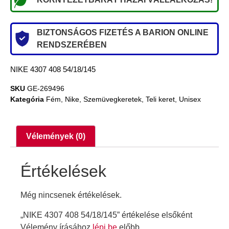
BIZTONSÁGOS FIZETÉS A BARION ONLINE
RENDSZERÉBEN
NIKE 4307 408 54/18/145
SKU
GE-269496
Kategória
Fém
,
Nike
,
Szemüvegkeretek
,
Teli keret
,
Unisex
Vélemények (0)
Értékelések
Még nincsenek értékelések.
„NIKE 4307 408 54/18/145” értékelése elsőként
Vélemény írásához
lépj be
előbb.