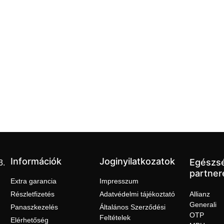
Információk
Joginyilatkozatok
Egészs
3.
partner
Extra garancia
Impresszum
Részletfizetés
Adatvédelmi tájékoztató
Allianz
Generali
Panaszkezelés
Általános Szerződési
OTP
Feltételek
Elérhetőség