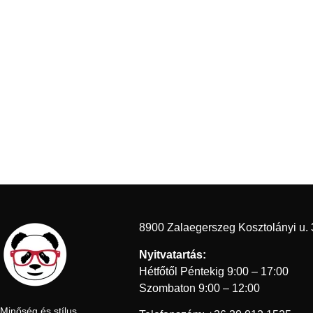
8900 Zalaegerszeg Kosztolányi u. 
Nyitvatartás:
Hétfőtől Péntekig 9:00 – 17:00
Szombaton 9:00 – 12:00
Minőség és stílus