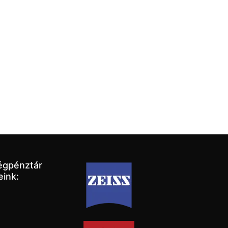
égpénztár
eink: