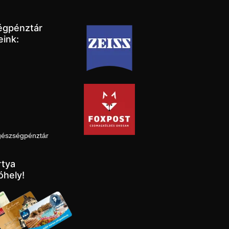
égpénztár
eink:
gészségpénztár
tya
óhely!