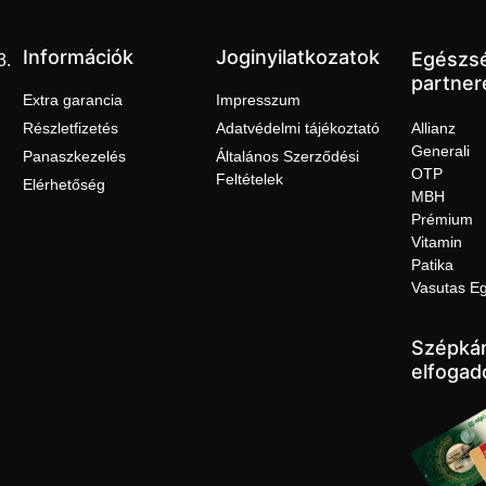
Információk
Joginyilatkozatok
Egészs
3.
partner
Extra garancia
Impresszum
Részletfizetés
Adatvédelmi tájékoztató
Allianz
Generali
Panaszkezelés
Általános Szerződési
OTP
Feltételek
Elérhetőség
MBH
Prémium
Vitamin
Patika
Vasutas E
Szépkár
elfogad