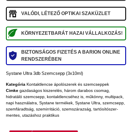
VALÓDI, LÉTEZŐ OPTIKAI SZAKÜZLET
KÖRNYEZETBARÁT HAZAI VÁLLALKOZÁS!
BIZTONSÁGOS FIZETÉS A BARION ONLINE
RENDSZERÉBEN
Systane Ultra 3db Szemcsepp (3x10ml)
Kategória
Kontaktlencse ápolószerek és szemcseppek
Cimke
gazdaságos kiszerelés
,
három darabos csomag
,
hidratáló szemcsepp
,
kontaktlencséhez is
,
műkönny
,
multipack
,
napi használatra
,
Systane termékek
,
Systane Ultra
,
szemcsepp
,
szemfáradtság
,
szemirritáció
,
szemszárazság
,
tartósítószer-
mentes
,
utazáshoz praktikus