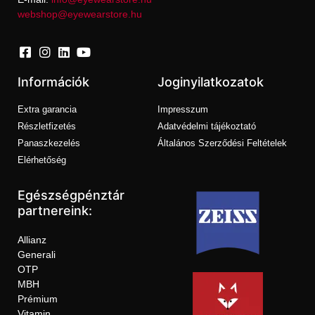
webshop@eyewearstore.hu
Információk
Joginyilatkozatok
Extra garancia
Impresszum
Részletfizetés
Adatvédelmi tájékoztató
Panaszkezelés
Általános Szerződési Feltételek
Elérhetőség
Egészségpénztár
partnereink:
Allianz
Generali
OTP
MBH
Prémium
Vitamin