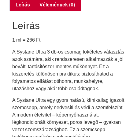
Leírás
Vélemények (0)
Leírás
1 ml =
266
Ft
A Systane Ultra 3 db-os csomag tökéletes választás
azok számára, akik rendszeresen alkalmazzák a jól
bevált, tartósítószer-mentes műkönnyet. Ez a
kiszerelés különösen praktikus: biztosíthatod a
folyamatos ellátást otthonra, munkahelyre,
utazáshoz vagy akár több családtagnak.
A Systane Ultra egy gyors hatású, klinikailag igazolt
szemcsepp, amely nedvesíti és védi a szemfelszínt.
A modern életvitel – képernyőhasználat,
légkondicionált környezet, poros levegő – gyakran
vezet szemszárazsághoz. Ez a szemcsepp
hatékony segítség ezek enyhítésére.