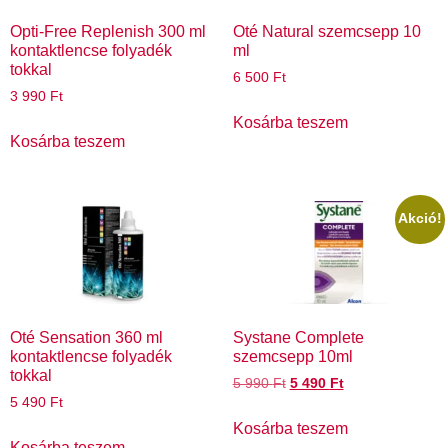
Opti-Free Replenish 300 ml
Oté Natural szemcsepp 10
kontaktlencse folyadék
ml
tokkal
6 500
Ft
3 990
Ft
Kosárba teszem
Kosárba teszem
Akció!
Oté Sensation 360 ml
Systane Complete
kontaktlencse folyadék
szemcsepp 10ml
tokkal
5 990
Ft
5 490
Ft
5 490
Ft
Kosárba teszem
Kosárba teszem