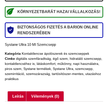
KÖRNYEZETBARÁT HAZAI VÁLLALKOZÁS!
BIZTONSÁGOS FIZETÉS A BARION ONLINE
RENDSZERÉBEN
Systane Ultra 10 Ml Szemcsepp
Kategória
Kontaktlencse ápolószerek és szemcseppek
Cimke
digitális szemfáradtság
,
égő szem
,
hidratáló szemcsepp
,
kontaktlencséhez is
,
látáskomfort
,
műkönny
,
napi használatra
,
piros szem
,
Systane termékek
,
Systane Ultra
,
szemcsepp
,
szemirritáció
,
szemszárazság
,
tartósítószer-mentes
,
utazáshoz
praktikus
Leírás
Vélemények (0)