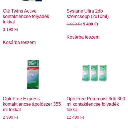
Oté Twins Active
Systane Ultra 2db
kontaktlencse folyadék
szemcsepp (2x10ml)
tokkal
6 690
Ft
5 490
Ft
3 190
Ft
Kosárba teszem
Kosárba teszem
Opti-Free Express
Opti-Free Puremoist 3db 300
kontaktlencse ápolószer 355
ml kontaktlencse folyadék
ml tokkal
tokkal
2 990
Ft
12 490
Ft