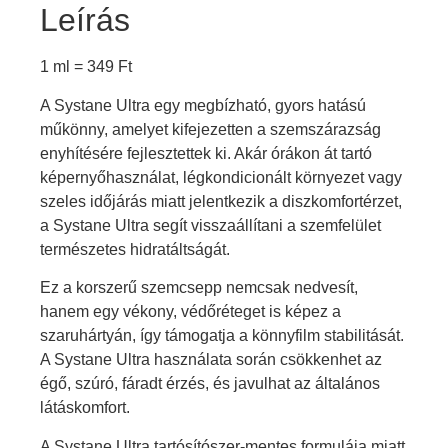
Leírás
1 ml =
349
Ft
A Systane Ultra egy megbízható, gyors hatású
műkönny, amelyet kifejezetten a szemszárazság
enyhítésére fejlesztettek ki. Akár órákon át tartó
képernyőhasználat, légkondicionált környezet vagy
szeles időjárás miatt jelentkezik a diszkomfortérzet,
a Systane Ultra segít visszaállítani a szemfelület
természetes hidratáltságát.
Ez a korszerű szemcsepp nemcsak nedvesít,
hanem egy vékony, védőréteget is képez a
szaruhártyán, így támogatja a könnyfilm stabilitását.
A Systane Ultra használata során csökkenhet az
égő, szúró, fáradt érzés, és javulhat az általános
látáskomfort.
A Systane Ultra tartósítószer-mentes formulája miatt