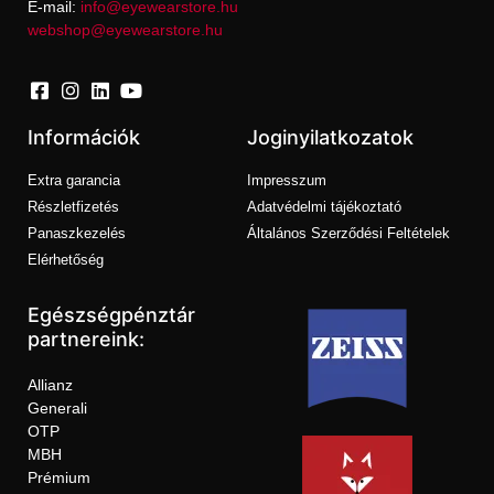
E-mail:
info@eyewearstore.hu
webshop@eyewearstore.hu
Információk
Joginyilatkozatok
Extra garancia
Impresszum
Részletfizetés
Adatvédelmi tájékoztató
Panaszkezelés
Általános Szerződési Feltételek
Elérhetőség
Egészségpénztár
partnereink:
Allianz
Generali
OTP
MBH
Prémium