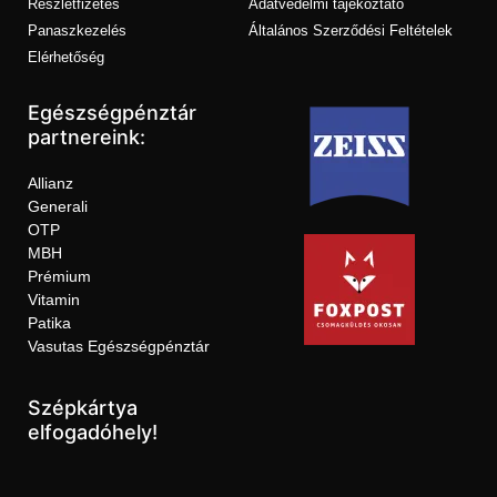
Részletfizetés
Adatvédelmi tájékoztató
Panaszkezelés
Általános Szerződési Feltételek
Elérhetőség
Egészségpénztár
partnereink:
Allianz
Generali
OTP
MBH
Prémium
Vitamin
Patika
Vasutas Egészségpénztár
Szépkártya
elfogadóhely!