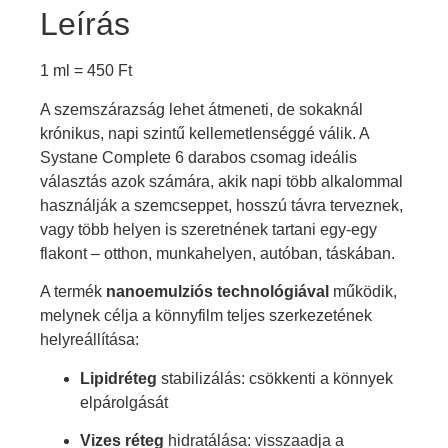
Leírás
1 ml =
450
Ft
A szemszárazság lehet átmeneti, de sokaknál
krónikus, napi szintű kellemetlenséggé válik. A
Systane Complete 6 darabos csomag ideális
választás azok számára, akik napi több alkalommal
használják a szemcseppet, hosszú távra terveznek,
vagy több helyen is szeretnének tartani egy-egy
flakont – otthon, munkahelyen, autóban, táskában.
A termék
nanoemulziós technológiával
működik,
melynek célja a könnyfilm teljes szerkezetének
helyreállítása:
Lipidréteg
stabilizálás: csökkenti a könnyek
elpárolgását
Vizes réteg
hidratálása: visszaadja a