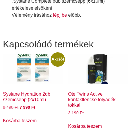
„Systane Complete 6db szemcsepp (6x10ml)”
értékelése elsőként
Vélemény írásához
lépj be
előbb.
Kapcsolódó termékek
Akció!
Systane Hydration 2db
Oté Twins Active
szemcsepp (2x10ml)
kontaktlencse folyadék
tokkal
9 490
Ft
7 990
Ft
3 190
Ft
Kosárba teszem
Kosárba teszem