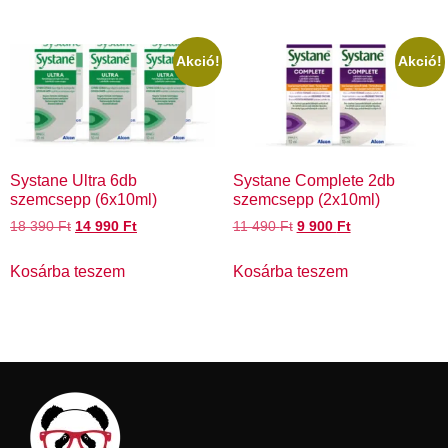
Akció!
Akció!
Systane Ultra 6db
Systane Complete 2db
szemcsepp (6x10ml)
szemcsepp (2x10ml)
18 390
Ft
14 990
Ft
11 490
Ft
9 900
Ft
Kosárba teszem
Kosárba teszem