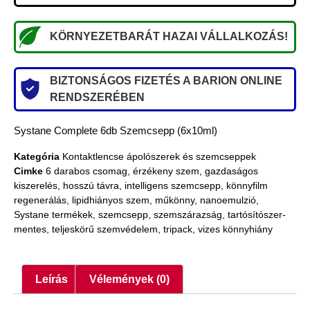
KÖRNYEZETBARÁT HAZAI VÁLLALKOZÁS!
BIZTONSÁGOS FIZETÉS A BARION ONLINE
RENDSZERÉBEN
Systane Complete 6db Szemcsepp (6x10ml)
Kategória
Kontaktlencse ápolószerek és szemcseppek
Cimke
6 darabos csomag
,
érzékeny szem
,
gazdaságos
kiszerelés
,
hosszú távra
,
intelligens szemcsepp
,
könnyfilm
regenerálás
,
lipidhiányos szem
,
műkönny
,
nanoemulzió
,
Systane termékek
,
szemcsepp
,
szemszárazság
,
tartósítószer-
mentes
,
teljeskörű szemvédelem
,
tripack
,
vizes könnyhiány
Leírás
Vélemények (0)