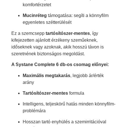
komfortérzetet
Mucinréteg
támogatása: segíti a könnyfilm
egyenletes szétterülését
Ez a szemcsepp
tartósítószer-mentes
, így
kifejezetten ajánlott érzékeny szeműeknek,
időseknek vagy azoknak, akik hosszú távon is
szeretnének biztonságos megoldást.
A Systane Complete 6 db-os csomag előnyei:
Maximális megtakarás
, legjobb ár/érték
arány
Tartósítószer-mentes
formula
Intelligens, teljeskörű hatás minden könnyfilm-
problémára
Hosszan tartó enyhülés a szemirritációval