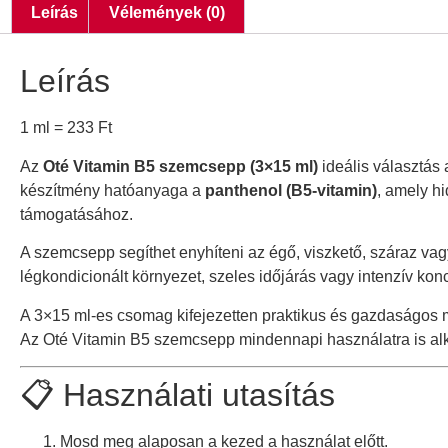
Leírás
Vélemények (0)
Leírás
1 ml =
233
Ft
Az
Oté Vitamin B5 szemcsepp (3×15 ml)
ideális választás
készítmény hatóanyaga a
panthenol (B5-vitamin)
, amely h
támogatásához.
A szemcsepp segíthet enyhíteni az égő, viszkető, száraz va
légkondicionált környezet, szeles időjárás vagy intenzív konc
A 3×15 ml-es csomag kifejezetten praktikus és gazdaságos m
Az Oté Vitamin B5 szemcsepp mindennapi használatra is alk
📋 Használati utasítás
Mosd meg alaposan a kezed a használat előtt.