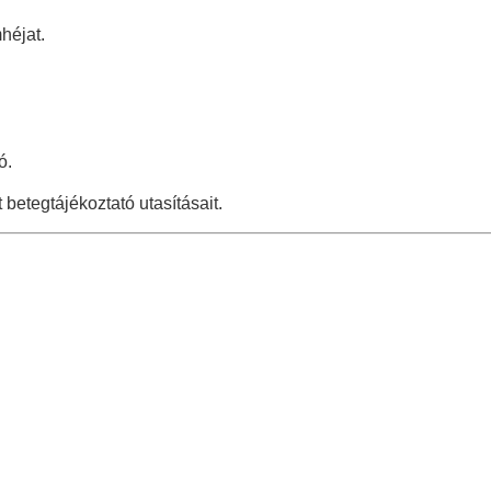
héjat.
ó.
betegtájékoztató utasításait.