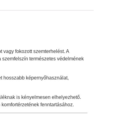
 vagy fokozott szemterhelést. A
t a szemfelszín természetes védelmének
het hosszabb képernyőhasználat,
aléknak is kényelmesen elhelyezhető.
 komfortérzetének fenntartásához.