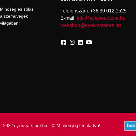
Minőség és stílus
Telefonszám: +36 30 012 1525
a szemüvegek
E-mail:
info@eyewearstore.hu
világában!
webshop@eyewearstore.hu
2022 eyewearstore.hu – © Minden jog fenntartva!