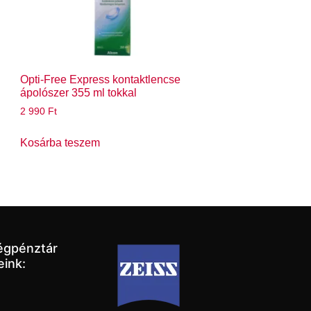
Opti-Free Express kontaktlencse
ápolószer 355 ml tokkal
2 990
Ft
Kosárba teszem
égpénztár
eink: