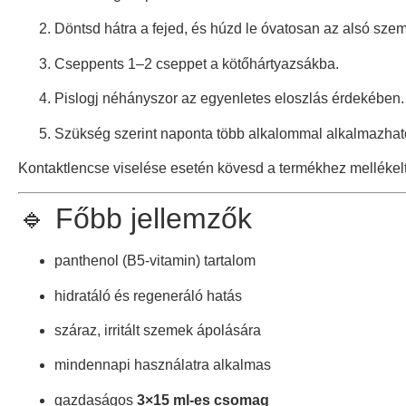
Döntsd hátra a fejed, és húzd le óvatosan az alsó szem
Cseppents 1–2 cseppet a kötőhártyazsákba.
Pislogj néhányszor az egyenletes eloszlás érdekében.
Szükség szerint naponta több alkalommal alkalmazhat
Kontaktlencse viselése esetén kövesd a termékhez mellékelt 
🔹 Főbb jellemzők
panthenol (B5-vitamin) tartalom
hidratáló és regeneráló hatás
száraz, irritált szemek ápolására
mindennapi használatra alkalmas
gazdaságos
3×15 ml-es csomag