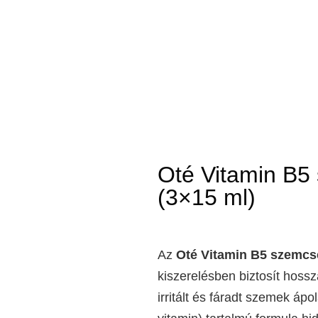
Oté Vitamin B5
(3×15 ml)
Az
Oté Vitamin B5 szemcs
kiszerelésben biztosít hossz
irritált és fáradt szemek ápo