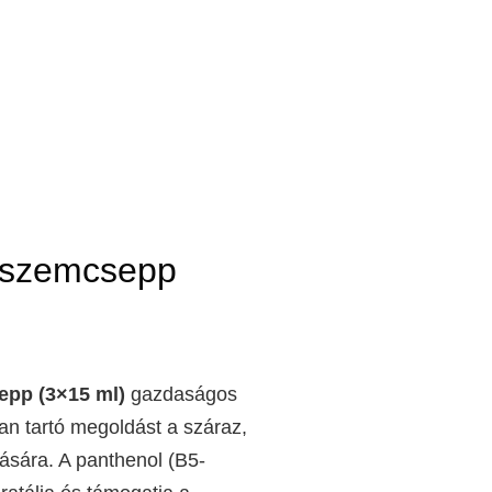
 szemcsepp
epp (3×15 ml)
gazdaságos
an tartó megoldást a száraz,
lására. A panthenol (B5-