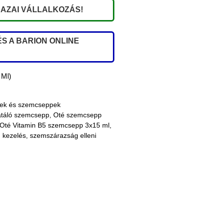
AZAI VÁLLALKOZÁS!
S A BARION ONLINE
 Ml)
rek és szemcseppek
atáló szemcsepp
,
Oté szemcsepp
Oté Vitamin B5 szemcsepp 3x15 ml
,
 kezelés
,
szemszárazság elleni