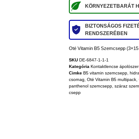
KÖRNYEZETBARÁT H
BIZTONSÁGOS FIZETÉ
RENDSZERÉBEN
Oté Vitamin B5 Szemcsepp (3×15
SKU
DE-6847-1-1-1
Kategória
Kontaktlencse ápolósze
Cimke
B5 vitamin szemcsepp
,
hidr
csomag
,
Oté Vitamin B5 multipack
,
panthenol szemcsepp
,
száraz szem
csepp