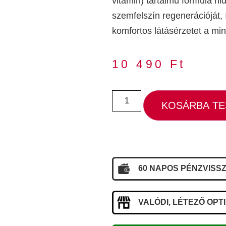
vitamin) tartalmú formula hi
szemfelszín regenerációját, í
komfortos látásérzetet a m
10 490
Ft
KOSÁRBA T
60 NAPOS PÉNZVISSZ
VALÓDI, LÉTEZŐ OPT