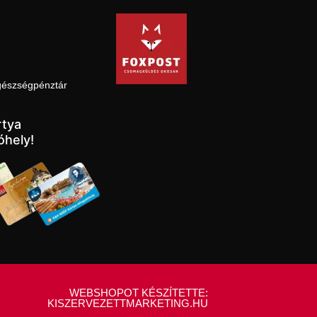
gészségpénztár
tya
óhely!
WEBSHOPOT KÉSZÍTETTE:
KISZERVEZETTMARKETING.HU