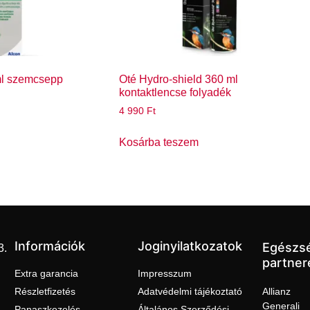
ml szemcsepp
Oté Hydro-shield 360 ml
kontaktlencse folyadék
4 990
Ft
Kosárba teszem
Információk
Joginyilatkozatok
Egészs
3.
partner
Extra garancia
Impresszum
Részletfizetés
Adatvédelmi tájékoztató
Allianz
Generali
Panaszkezelés
Általános Szerződési