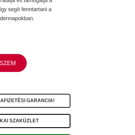
dratálja és támogatja a
gy segít fenntartani a
indennapokban.
ESZEM
AFIZETÉSI GARANCIA!
IKAI SZAKÜZLET