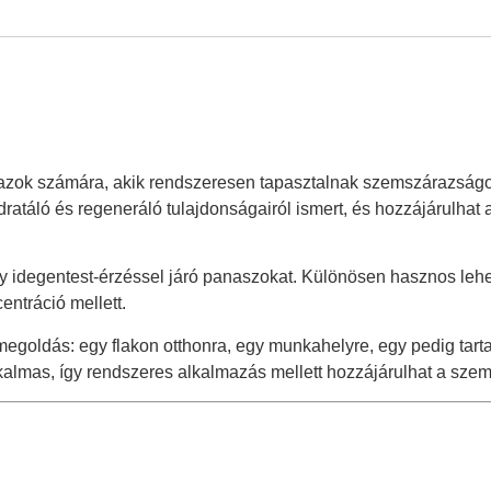
 azok számára, akik rendszeresen tapasztalnak szemszárazságot
idratáló és regeneráló tulajdonságairól ismert, és hozzájárulha
gy idegentest-érzéssel járó panaszokat. Különösen hasznos le
entráció mellett.
egoldás: egy flakon otthonra, egy munkahelyre, egy pedig tart
almas, így rendszeres alkalmazás mellett hozzájárulhat a szem