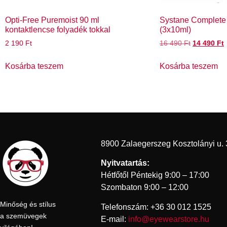
Opti-Free Puremoist 90 ml
Systane Complete
kontaktlencse folyadék tokkal
(3x10ml)
2 190
Ft
16 490
Ft
14 490
Ft
Kosárba teszem
Kosárba teszem
8900 Zalaegerszeg Kosztolányi u. 
Nyitvatartás:
Hétfőtől Péntekig 9:00 – 17:00
Szombaton 9:00 – 12:00
Minőség és stílus
Telefonszám: +36 30 012 1525
a szemüvegek
E-mail:
info@eyewearstore.hu