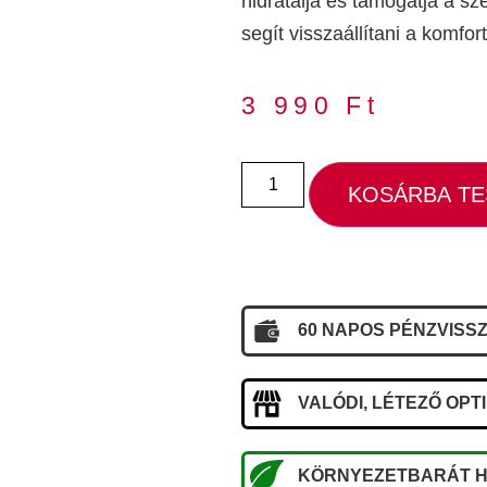
hidratálja és támogatja a sz
segít visszaállítani a komf
3 990
Ft
KOSÁRBA T
60 NAPOS PÉNZVISSZ
VALÓDI, LÉTEZŐ OPT
KÖRNYEZETBARÁT H