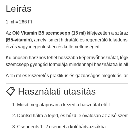
Leírás
1 ml =
266
Ft
Az
Oté Vitamin B5 szemcsepp (15 ml)
kifejezetten a szára
(B5-vitamin)
, amely ismert hidratáló és regeneráló tulajdon
érzés vagy idegentest-érzés kellemetlenségeit.
Különösen hasznos lehet hosszabb képernyőhasználat, légkon
szemcsepp gyengéd formulája mindennapi használatra is alk
A 15 ml-es kiszerelés praktikus és gazdaságos megoldás, a
📋 Használati utasítás
Mosd meg alaposan a kezed a használat előtt.
Döntsd hátra a fejed, és húzd le óvatosan az alsó szem
Cseppents 1–2 cseppet a kötőhártyazsákba.