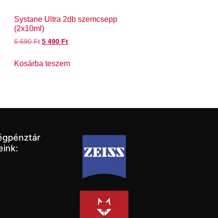
Systane Ultra 2db szemcsepp
(2x10ml)
6 690
Ft
5 490
Ft
Kosárba teszem
égpénztár
eink: