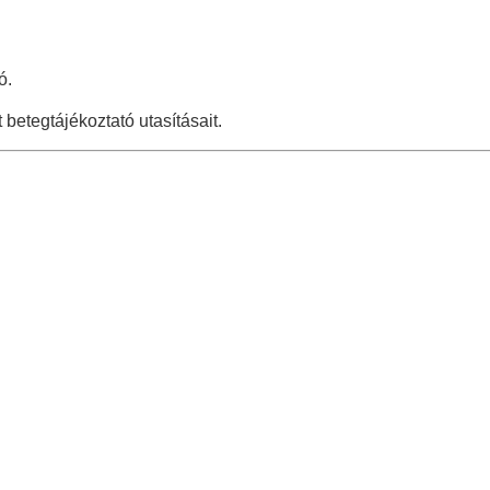
ó.
betegtájékoztató utasításait.