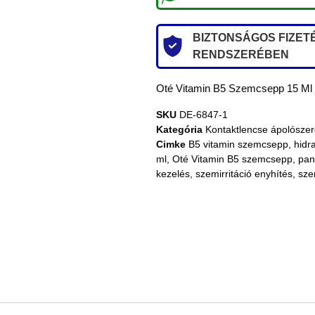
BIZTONSÁGOS FIZETÉ
RENDSZERÉBEN
Oté Vitamin B5 Szemcsepp 15 Ml
SKU
DE-6847-1
Kategória
Kontaktlencse ápolósze
Cimke
B5 vitamin szemcsepp
,
hidr
ml
,
Oté Vitamin B5 szemcsepp
,
pan
kezelés
,
szemirritáció enyhítés
,
sze