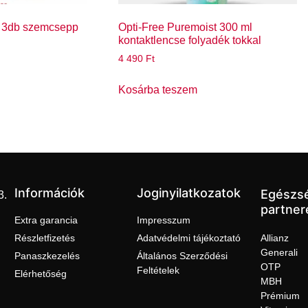
 3db szemcsepp
Opti-Free Puremoist 300 ml
kontaktlencse folyadék tokkal
4 490
Ft
Kosárba teszem
Információk
Joginyilatkozatok
Egészs
3.
partner
Extra garancia
Impresszum
Részletfizetés
Adatvédelmi tájékoztató
Allianz
Generali
Panaszkezelés
Általános Szerződési
OTP
Feltételek
Elérhetőség
MBH
Prémium