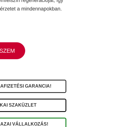
emfelszín regenerációját, így
ortérzetet a mindennapokban.
ESZEM
AFIZETÉSI GARANCIA!
IKAI SZAKÜZLET
AZAI VÁLLALKOZÁS!