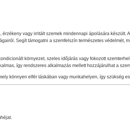
z, érzékeny vagy irritált szemek mindennapi ápolására készült
ságairól. Segít támogatni a szemfelszín természetes védelmét, 
dicionált környezet, szeles időjárás vagy fokozott szemterhel
almas, így rendszeres alkalmazás mellett hozzájárulhat a szem
mely könnyen elfér táskában vagy munkahelyen, így szükség es
héjat.