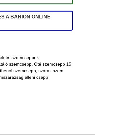
S A BARION ONLINE
rek és szemcseppek
atáló szemcsepp
,
Oté szemcsepp 15
thenol szemcsepp
,
száraz szem
mszárazság elleni csepp