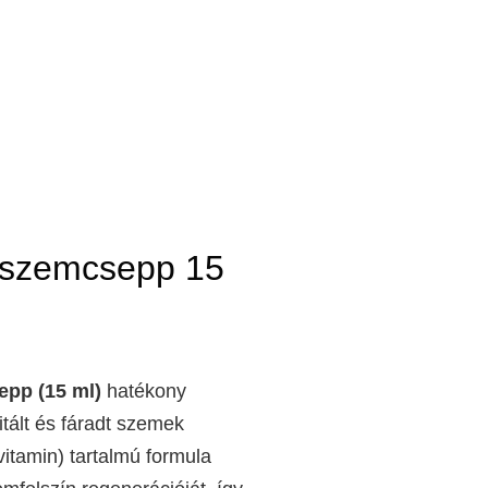
 szemcsepp 15
epp (15 ml)
hatékony
itált és fáradt szemek
vitamin) tartalmú formula