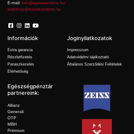
E-mail:
info@eyewearstore.hu
webshop@eyewearstore.hu
Információk
Joginyilatkozatok
Extra garancia
Impresszum
Részletfizetés
Adatvédelmi tájékoztató
Panaszkezelés
Általános Szerződési Feltételek
Elérhetőség
Egészségpénztár
partnereink:
Allianz
Generali
OTP
MBH
Prémium