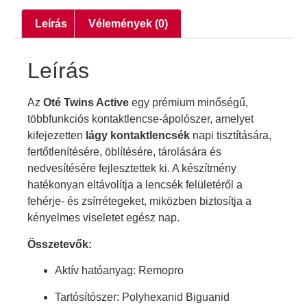
Leírás
Vélemények (0)
Leírás
Az
Oté Twins Active
egy prémium minőségű,
többfunkciós kontaktlencse-ápolószer, amelyet
kifejezetten
lágy kontaktlencsék
napi tisztítására,
fertőtlenítésére, öblítésére, tárolására és
nedvesítésére fejlesztettek ki.
A készítmény
hatékonyan eltávolítja a lencsék felületéről a
fehérje- és zsírrétegeket, miközben biztosítja a
kényelmes viseletet egész nap.
Összetevők:
Aktív hatóanyag: Remopro
Tartósítószer: Polyhexanid Biguanid