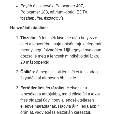
Egyéb összetevők: Poloxamer 407,
Poloxamer 188, nátrium-klorid, EDTA,
foszfátpuffer, tisztított víz
Használati utasítás:
Tisztítás:
A lencsék kivétele után helyezze
őket a tenyerébe, majd öntsön rájuk elegendő
mennyiségű folyadékot. Ujjbeggyel óvatosan
dörzsölje meg a lencsék mindkét oldalát kb.
20 másodpercig.
Öblítés:
A megtisztított lencséket friss adag
folyadékkal alaposan öblítse le.
Fertőtlenítés és tárolás:
Helyezze a
lencséket a tartójukba, majd töltse fel a tokot
friss oldattal úgy, hogy a lencsék teljesen
ellepve maradjanak. Hagyja állni legalább 4
órán át, vagy egész éjszakán keresztül.