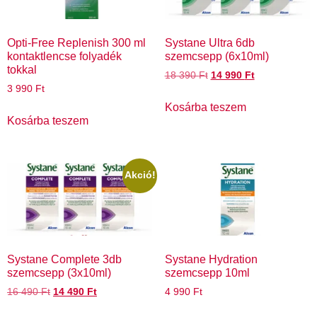
Opti-Free Replenish 300 ml
Systane Ultra 6db
kontaktlencse folyadék
szemcsepp (6x10ml)
tokkal
18 390
Ft
14 990
Ft
3 990
Ft
Kosárba teszem
Kosárba teszem
Akció!
Systane Complete 3db
Systane Hydration
szemcsepp (3x10ml)
szemcsepp 10ml
16 490
Ft
14 490
Ft
4 990
Ft