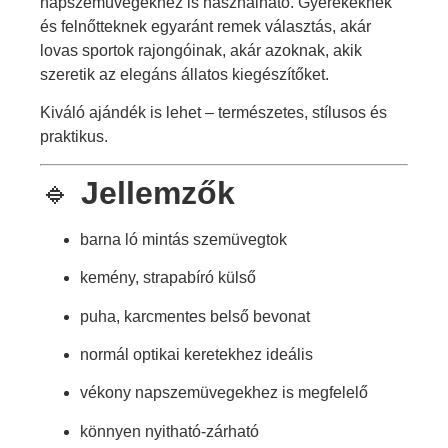
napszemüvegekhez is használható. Gyerekeknek
és felnőtteknek egyaránt remek választás, akár
lovas sportok rajongóinak, akár azoknak, akik
szeretik az elegáns állatos kiegészítőket.
Kiváló ajándék is lehet – természetes, stílusos és
praktikus.
🔹
Jellemzők
barna ló mintás szemüvegtok
kemény, strapabíró külső
puha, karcmentes belső bevonat
normál optikai keretekhez ideális
vékony napszemüvegekhez is megfelelő
könnyen nyitható-zárható