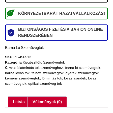
KÖRNYEZETBARÁT HAZAI VÁLLALKOZÁS!
BIZTONSÁGOS FIZETÉS A BARION ONLINE
RENDSZERÉBEN
Barna Ló Szemüvegtok
SKU
PE-456513
Kategória
Kiegészítők
,
Szemüvegtok
Cimke
állatmintás tok szemüveghez
,
barna ló szemüvegtok
,
barna lovas tok
,
felnőtt szemüvegtok
,
gyerek szemüvegtok
,
kemény szemüvegtok
,
ló mintás tok
,
lovas ajándék
,
lovas
szemüvegtok
,
optikai szemüveg tok
Leírás
Vélemények (0)