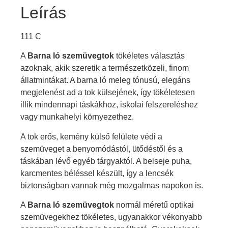
Leírás
111 C
A
Barna ló szemüvegtok
tökéletes választás
azoknak, akik szeretik a természetközeli, finom
állatmintákat. A barna ló meleg tónusú, elegáns
megjelenést ad a tok külsejének, így tökéletesen
illik mindennapi táskákhoz, iskolai felszereléshez
vagy munkahelyi környezethez.
A tok erős, kemény külső felülete védi a
szemüveget a benyomódástól, ütődéstől és a
táskában lévő egyéb tárgyaktól. A belseje puha,
karcmentes béléssel készült, így a lencsék
biztonságban vannak még mozgalmas napokon is.
A
Barna ló szemüvegtok
normál méretű optikai
szemüvegekhez tökéletes, ugyanakkor vékonyabb