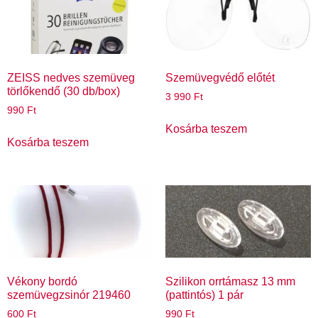
ZEISS nedves szemüveg
Szemüvegvédő előtét
törlőkendő (30 db/box)
3 990
Ft
990
Ft
Kosárba teszem
Kosárba teszem
Vékony bordó
Szilikon orrtámasz 13 mm
szemüvegzsinór 219460
(pattintós) 1 pár
600
Ft
990
Ft