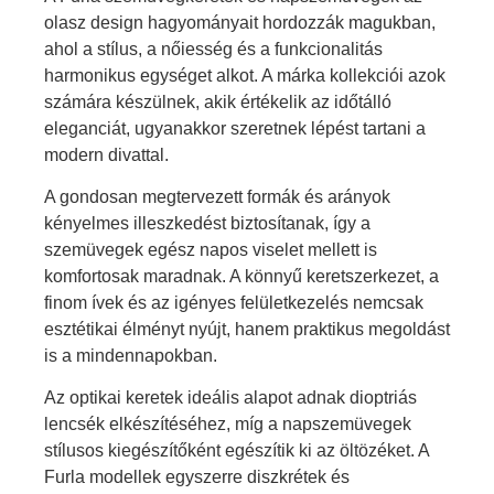
olasz design hagyományait hordozzák magukban,
ahol a stílus, a nőiesség és a funkcionalitás
harmonikus egységet alkot. A márka kollekciói azok
számára készülnek, akik értékelik az időtálló
eleganciát, ugyanakkor szeretnek lépést tartani a
modern divattal.
A gondosan megtervezett formák és arányok
kényelmes illeszkedést biztosítanak, így a
szemüvegek egész napos viselet mellett is
komfortosak maradnak. A könnyű keretszerkezet, a
finom ívek és az igényes felületkezelés nemcsak
esztétikai élményt nyújt, hanem praktikus megoldást
is a mindennapokban.
Az optikai keretek ideális alapot adnak dioptriás
lencsék elkészítéséhez, míg a napszemüvegek
stílusos kiegészítőként egészítik ki az öltözéket. A
Furla modellek egyszerre diszkrétek és