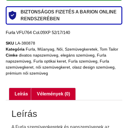
BIZTONSÁGOS FIZETÉS A BARION ONLINE
RENDSZERÉBEN
Furla VFU764 Col.09XP 52/17/140
SKU
LA-380878
Kategória
Furla
,
Műanyag
,
Női
,
Szemüvegkeretek
,
Tom Tailor
Cimke
divatos napszemüveg
,
elegáns szemüveg
,
Furla
napszemüveg
,
Furla optikai keret
,
Furla szemüveg
,
Furla
szemüvegkeret
,
női szemüvegkeret
,
olasz design szemüveg
,
prémium női szemüveg
Leírás
Vélemények (0)
Leírás
A Furla szemüvegkeretek és napszemüvegek az