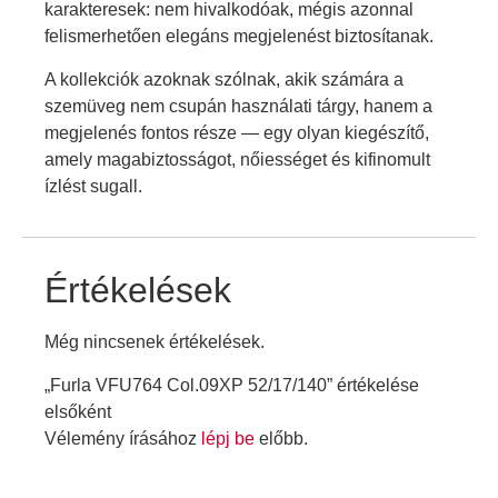
karakteresek: nem hivalkodóak, mégis azonnal
felismerhetően elegáns megjelenést biztosítanak.
A kollekciók azoknak szólnak, akik számára a
szemüveg nem csupán használati tárgy, hanem a
megjelenés fontos része — egy olyan kiegészítő,
amely magabiztosságot, nőiességet és kifinomult
ízlést sugall.
Értékelések
Még nincsenek értékelések.
„Furla VFU764 Col.09XP 52/17/140” értékelése
elsőként
Vélemény írásához
lépj be
előbb.