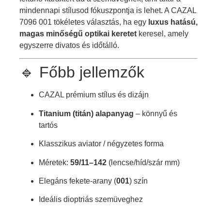
mindennapi stílusod fókuszpontja is lehet. A CAZAL
7096 001 tökéletes választás, ha egy
luxus hatású,
magas minőségű optikai keretet
keresel, amely
egyszerre divatos és időtálló.
🔹 Főbb jellemzők
CAZAL prémium stílus és dizájn
Titanium (titán) alapanyag
– könnyű és
tartós
Klasszikus aviator / négyzetes forma
Méretek:
59/11–142
(lencse/híd/szár mm)
Elegáns fekete-arany (
001
) szín
Ideális dioptriás szemüveghez