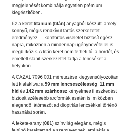
megjelenését kombinálja egyetlen prémium
kiegészítőben.
Ez a keret
titanium (titán)
anyagból készült, amely
könnyű, mégis rendkívül tartós szerkezetet
eredményez — komfortos viseletet biztosít egész
napra, miközben a mindennapi igénybevétellel is
megbirkózik. A titán keret nem terheli túl a hordót, és
emellett stabil szerkezettel tartja a lencséket a
helyükön.
A CAZAL 7096 001 méretezése kiegyensúlyozottan
lett kialakítva: a
59 mm lencseszélesség
,
11 mm
híd
és
142 mm szárhossz
kényelmes illeszkedést
biztosít szélesebb arcformák esetén is, miközben
elegendő látómezőt ad dioptriás lencsékkel történő
használat során.
A fekete-arany (
001
) színvilág elegáns, mégis
feltűnő karaktert ad a szemüvegnek, ami akár a