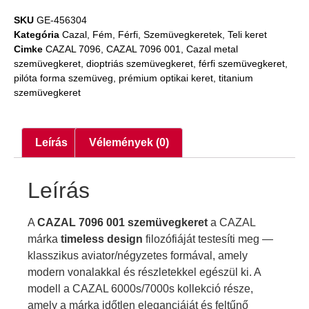
SKU
GE-456304
Kategória
Cazal
,
Fém
,
Férfi
,
Szemüvegkeretek
,
Teli keret
Cimke
CAZAL 7096
,
CAZAL 7096 001
,
Cazal metal
szemüvegkeret
,
dioptriás szemüvegkeret
,
férfi szemüvegkeret
,
pilóta forma szemüveg
,
prémium optikai keret
,
titanium
szemüvegkeret
Leírás
Vélemények (0)
Leírás
A
CAZAL 7096 001 szemüvegkeret
a CAZAL
márka
timeless design
filozófiáját testesíti meg —
klasszikus aviator/négyzetes formával, amely
modern vonalakkal és részletekkel egészül ki. A
modell a CAZAL 6000s/7000s kollekció része,
amely a márka időtlen eleganciáját és feltűnő