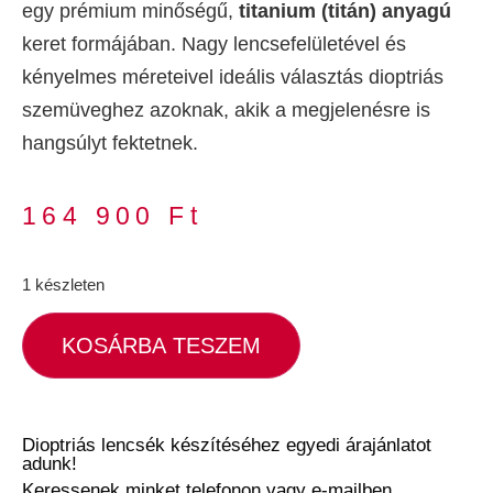
egy prémium minőségű,
titanium (titán) anyagú
keret formájában. Nagy lencsefelületével és
kényelmes méreteivel ideális választás dioptriás
szemüveghez azoknak, akik a megjelenésre is
hangsúlyt fektetnek.
164 900
Ft
1 készleten
KOSÁRBA TESZEM
Dioptriás lencsék készítéséhez egyedi árajánlatot
adunk!
Keressenek minket telefonon vagy e-mailben,