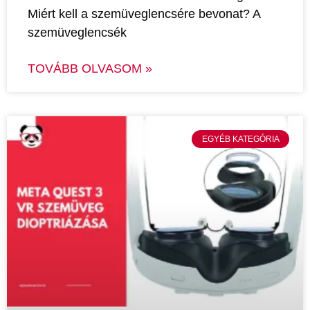
Miért kell a szemüveglencsére bevonat? A
szemüveglencsék
TOVÁBB OLVASOM »
EGYÉB KATEGÓRIA