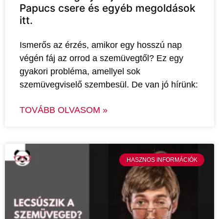
Papucs csere és egyéb megoldások
itt.
Ismerős az érzés, amikor egy hosszú nap
végén fáj az orrod a szemüvegtől? Ez egy
gyakori probléma, amellyel sok
szemüvegviselő szembesül. De van jó hírünk:
TOVÁBB OLVASOM »
HASZNOS INFORMÁCIÓK