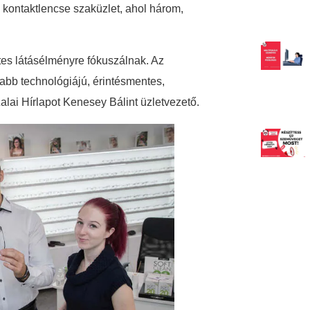
kontaktlencse szaküzlet, ahol három,
es látásélményre fókuszálnak. Az
jabb technológiájú, érintésmentes,
Zalai Hírlapot Kenesey Bálint üzletvezető.