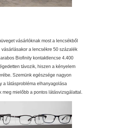
müveget vásárlóknak most a lencsékből
 vásárlásakor a lencsékre 50 százalék
arabos Biofinity kontaktlencse 4.400
 elégedetten távozik, hiszen a kényelem
 cserébe. Szemünk egészsége nagyon
gy a látásprobléma elhanyagolása
k meg mielőbb a pontos látásvizsgálattal.