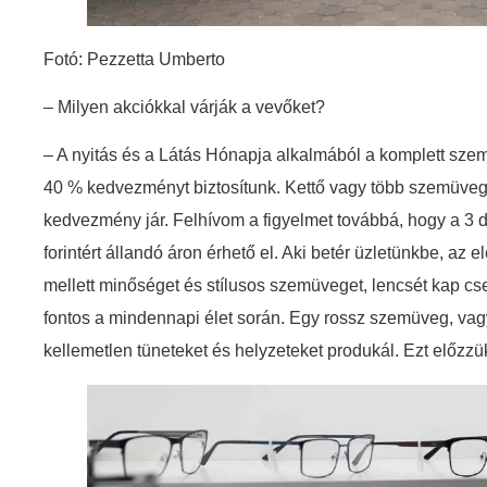
Fotó: Pezzetta Umberto
– Milyen akciókkal várják a vevőket?
– A nyitás és a Látás Hónapja alkalmából a komplett sze
40 % kedvezményt biztosítunk. Kettő vagy több szemüveg
kedvezmény jár. Felhívom a figyelmet továbbá, hogy a 3 d
forintért állandó áron érhető el. Aki betér üzletünkbe, az
mellett minőséget és stílusos szemüveget, lencsét kap
fontos a mindennapi élet során. Egy rossz szemüveg, va
kellemetlen tüneteket és helyzeteket produkál. Ezt előzzü