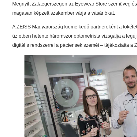
Megnyílt Zalaegerszegen az Eyewear Store szemüveg és 
magasan képzett szakember várja a vásárlókat.
A ZEISS Magyarország kiemelkedő partnereként a tökélet
üzletben hetente háromszor optometrista vizsgálja a legú
digitális rendszerrel a páciensek szemét – tájékoztatta a 