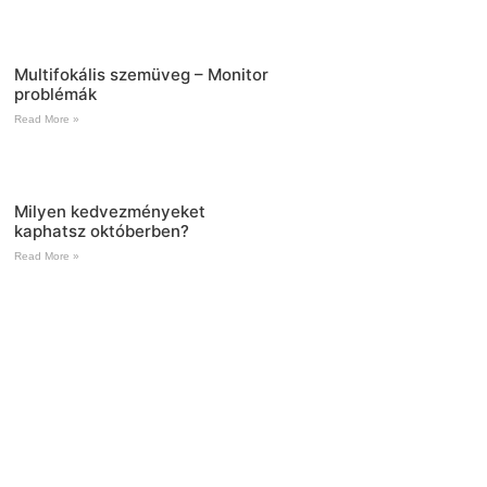
Multifokális szemüveg – Monitor
problémák
Read More »
Milyen kedvezményeket
kaphatsz októberben?
Read More »