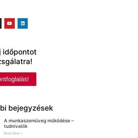
j időpontot
zsgálatra!
ntfoglalás!
bi bejegyzések
A munkaszemüveg működése –
tudnivalók
Read More »