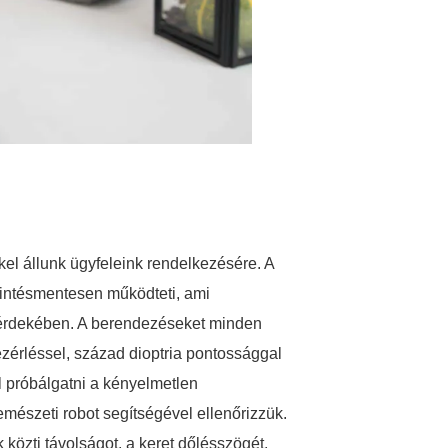
l állunk ügyfeleink rendelkezésére. A
rintésmentesen működteti, ami
e érdekében. A berendezéseket minden
vezérléssel, század dioptria pontossággal
l próbálgatni a kényelmetlen
emészeti robot segítségével ellenőrizzük.
közti távolságot, a keret dőlésszögét,