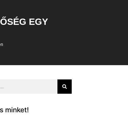
NŐSÉG EGY
en
s minket!