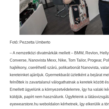
Fotó: Pezzetta Umberto
– A nemzetközi divatmárkák mellett – BMW, Revlon, Helly
Converse, Nanovista Mexx, Nike, Tom Tailor, Progear, Pol
hajlékony, cserélhető szárú, polikarbonát Nanovista, va
kereteinket ajánljuk. Gyermekbarát üzletként a bejárat melle
felnőttek is zavartalanul válogathatnak a keretek között 
Emellett ügyelünk a környezetvédelemre, így ha valaki kér
küldjük, papírt nem használunk. Ügyfeleink a látásvizsgál
eyewearstore.hu weboldalon kérhetnek, így elkerülik a tö