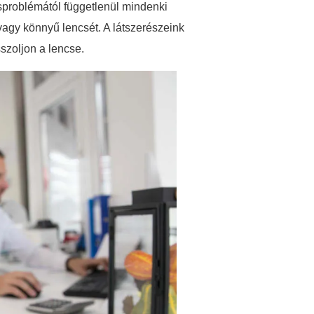
sproblémától függetlenül mindenki
vagy könnyű lencsét. A látszerészeink
szoljon a lencse.