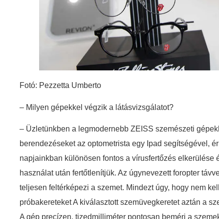
Fotó: Pezzetta Umberto
– Milyen gépekkel végzik a látásvizsgálatot?
– Üzletünkben a legmodernebb ZEISS szemészeti gépekke
berendezéseket az optometrista egy Ipad segítségével, é
napjainkban különösen fontos a vírusfertőzés elkerülés
használat után fertőtlenítjük. Az úgynevezett foropter táv
teljesen feltérképezi a szemet. Mindezt úgy, hogy nem kel
próbakereteket A kiválasztott szemüvegkeretet aztán a sz
A gép precízen, tizedmilliméter pontosan beméri a szemek 