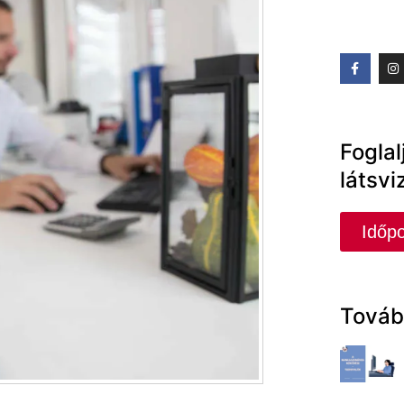
Foglal
látsvi
Időpo
Továb