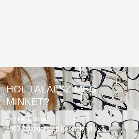
HOL TALÁLSZ MEG
MINKET?
Optikánk címe:
8900 Zalaegerszeg Kosztolányi u. 3.