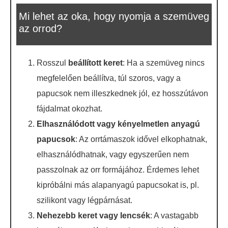
Mi lehet az oka, hogy nyomja a szemüveg
az orrod?
Rosszul
beállított keret
: Ha a szemüveg nincs
megfelelően beállítva, túl szoros, vagy a
papucsok nem illeszkednek jól, ez hosszútávon
fájdalmat okozhat.
Elhasználódott vagy kényelmetlen anyagú
papucsok
: Az orrtámaszok idővel elkophatnak,
elhasználódhatnak, vagy egyszerűen nem
passzolnak az orr formájához. Érdemes lehet
kipróbálni más alapanyagú papucsokat is, pl.
szilikont vagy légpárnásat.
Nehezebb keret vagy lencsék
: A vastagabb