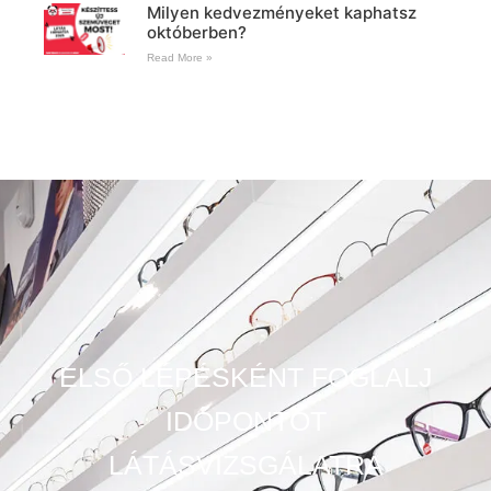
Milyen kedvezményeket kaphatsz
októberben?
Read More »
ELSŐ LÉPÉSKÉNT FOGLALJ
IDŐPONTOT
LÁTÁSVIZSGÁLATRA