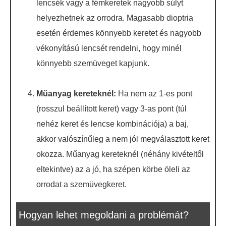
lencsék vagy a fémkeretek nagyobb súlyt
helyezhetnek az orrodra. Magasabb dioptria
esetén érdemes könnyebb keretet és nagyobb
vékonyítású lencsét rendelni, hogy minél
könnyebb szemüveget kapjunk.
Műanyag kereteknél:
Ha nem az 1-es pont
(rosszul beállított keret) vagy 3-as pont (túl
nehéz keret és lencse kombinációja) a baj,
akkor valószínűleg a nem jól megválasztott keret
okozza. Műanyag kereteknél (néhány kivételtől
eltekintve) az a jó, ha szépen körbe öleli az
orrodat a szemüvegkeret.
Hogyan lehet megoldani a problémát?