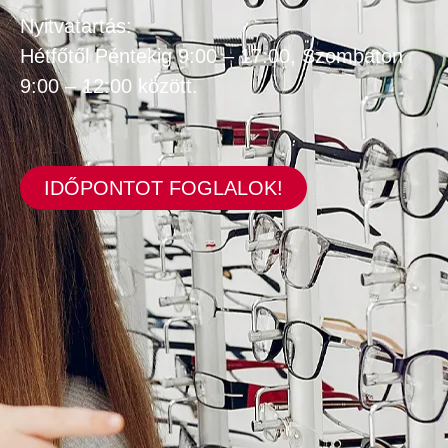
Nyitvatartás:
Hétfőtől Péntekig 9:00 – 17:00, Szombaton
9:00 – 12:00 között.
IDŐPONTOT FOGLALOK!