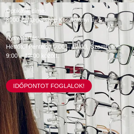
Optikánk címe:
8900 Zalaegerszeg Kosztolányi u. 3.
Nyitvatartás:
Hétfőtől Péntekig 9:00 – 17:00, Szombaton
9:00 – 12:00 között.
IDŐPONTOT FOGLALOK!