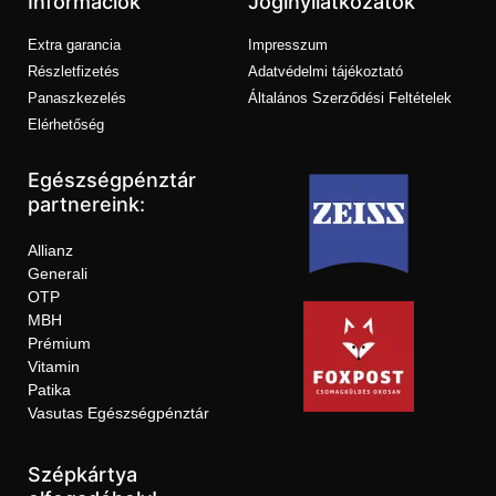
Információk
Joginyilatkozatok
Extra garancia
Impresszum
Részletfizetés
Adatvédelmi tájékoztató
Panaszkezelés
Általános Szerződési Feltételek
Elérhetőség
Egészségpénztár
partnereink:
Allianz
Generali
OTP
MBH
Prémium
Vitamin
Patika
Vasutas Egészségpénztár
Szépkártya