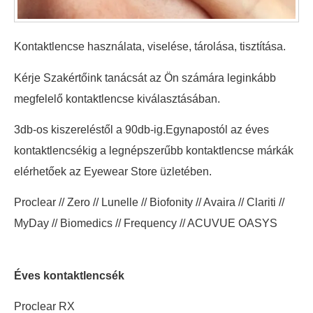
Kontaktlencse használata, viselése, tárolása, tisztítása.
Kérje Szakértőink tanácsát az Ön számára leginkább
megfelelő kontaktlencse kiválasztásában.
3db-os kiszereléstől a 90db-ig.Egynapostól az éves
kontaktlencsékig a legnépszerűbb kontaktlencse márkák
elérhetőek az Eyewear Store üzletében.
Proclear // Zero // Lunelle // Biofonity // Avaira // Clariti //
MyDay // Biomedics // Frequency // ACUVUE OASYS
Éves kontaktlencsék
Proclear RX