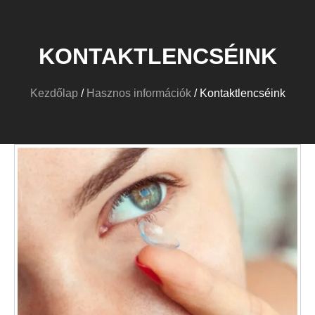
KONTAKTLENCSÉINK
Kezdőlap
/
Hasznos információk
/ Kontaktlencséink