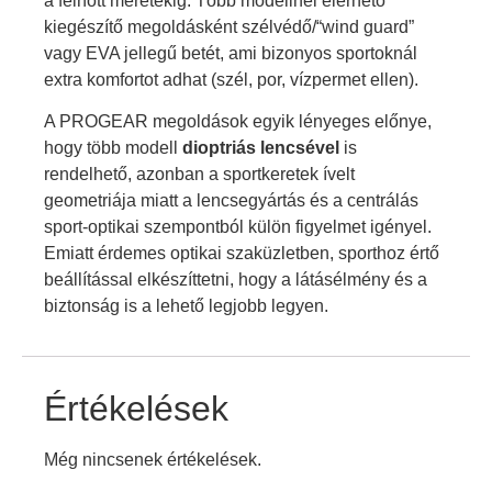
a felnőtt méretekig. Több modellnél elérhető
kiegészítő megoldásként szélvédő/“wind guard”
vagy EVA jellegű betét, ami bizonyos sportoknál
extra komfortot adhat (szél, por, vízpermet ellen).
A PROGEAR megoldások egyik lényeges előnye,
hogy több modell
dioptriás lencsével
is
rendelhető, azonban a sportkeretek ívelt
geometriája miatt a lencsegyártás és a centrálás
sport-optikai szempontból külön figyelmet igényel.
Emiatt érdemes optikai szaküzletben, sporthoz értő
beállítással elkészíttetni, hogy a látásélmény és a
biztonság is a lehető legjobb legyen.
Értékelések
Még nincsenek értékelések.