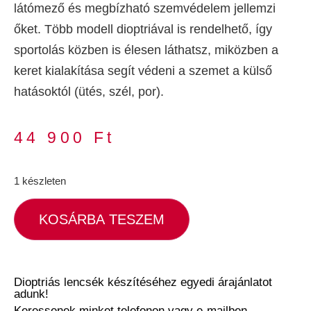
látómező és megbízható szemvédelem jellemzi
őket. Több modell dioptriával is rendelhető, így
sportolás közben is élesen láthatsz, miközben a
keret kialakítása segít védeni a szemet a külső
hatásoktól (ütés, szél, por).
44 900
Ft
1 készleten
KOSÁRBA TESZEM
Dioptriás lencsék készítéséhez egyedi árajánlatot
adunk!
Keressenek minket telefonon vagy e-mailben,