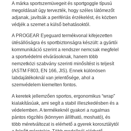
A márka sportszemüvegeit és sportgoggle típusú
megoldásait úgy tervezték, hogy széles látómezőt
adjanak, javítsák a perifériás érzékelést, és közben
védjék a szemet a külső behatásoktól.
A PROGEAR Eyeguard termékvonal kifejezetten
ütésállóságra és sportbiztonságra készült: a gyártói
kommunikáció szerint a rendszer nemcsak megfelel
a sportvédelmi elvárásoknak, hanem több
nemzetközi szabvány szerinti minősítést is teljesít
(ASTM F803, EN 166, JIS). Ennek különösen
labdajátékoknál van jelentősége, ahol a
szemvédelem kiemelten fontos.
A keretek jellemzően sportos, ergonomikus “wrap”
kialakításúak, ami segít a stabil illeszkedésben és a
védelemben. A termékeknél gyakori a rugalmas
pántos rögzítés (könnyen állítható, mosható), és
több méretváltozat is elérhető a gyerek korosztálytól