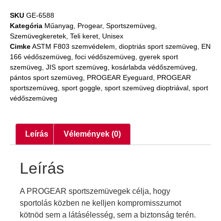
SKU
GE-6588
Kategória
Műanyag
,
Progear
,
Sportszemüveg
,
Szemüvegkeretek
,
Teli keret
,
Unisex
Cimke
ASTM F803 szemvédelem
,
dioptriás sport szemüveg
,
EN
166 védőszemüveg
,
foci védőszemüveg
,
gyerek sport
szemüveg
,
JIS sport szemüveg
,
kosárlabda védőszemüveg
,
pántos sport szemüveg
,
PROGEAR Eyeguard
,
PROGEAR
sportszemüveg
,
sport goggle
,
sport szemüveg dioptriával
,
sport
védőszemüveg
Leírás
Vélemények (0)
Leírás
A PROGEAR sportszemüvegek célja, hogy
sportolás közben ne kelljen kompromisszumot
kötnöd sem a látásélesség, sem a biztonság terén.