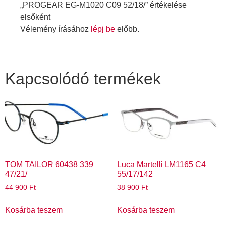
„PROGEAR EG-M1020 C09 52/18/” értékelése
elsőként
Vélemény írásához
lépj be
előbb.
Kapcsolódó termékek
TOM TAILOR 60438 339
Luca Martelli LM1165 C4
47/21/
55/17/142
44 900
Ft
38 900
Ft
Kosárba teszem
Kosárba teszem