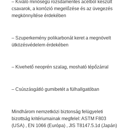
– Kiváló minőségű rozsdamentes acélból készült
csavarok, a korrózió megelőzése és az üvegezés
megkönnyítése érdekében
– Szuperkemény polikarbonát keret a megnövelt
ütközésvédelem érdekében
– Kivehető neoprén szalag, mosható tépőzárral
– Csúszásgátló gumibetét a fülhallgatóban
Mindhárom nemzetközi biztonság felügyeleti
bizottság kritériumainak megfelel: ASTM F803
(USA) , EN 1066 (Európa) , JIS T8147.5.1d (Japán)