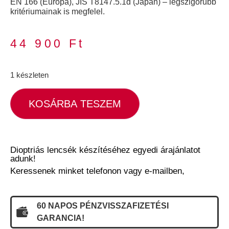
EN 166 (Európa), JIS T8147.5.1d (Japán) – legszigorúbb
kritériumainak is megfelel.
44 900
Ft
1 készleten
KOSÁRBA TESZEM
Dioptriás lencsék készítéséhez egyedi árajánlatot
adunk!
Keressenek minket telefonon vagy e-mailben,
60 NAPOS PÉNZVISSZAFIZETÉSI
GARANCIA!