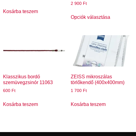
2 900
Ft
Kosárba teszem
Opciók választása
Klasszikus bordó
ZEISS mikroszálas
szemüvegzsinór 11063
törlőkendő (400x400mm)
600
Ft
1 700
Ft
Kosárba teszem
Kosárba teszem