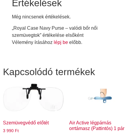
Értékelések
Még nincsenek értékelések.
„Royal Case Navy Purse – valódi bőr női
szemüvegtok” értékelése elsőként
Vélemény írásához
lépj be
előbb.
Kapcsolódó termékek
Szemüvegvédő előtét
Air Active légpárnás
orrtámasz (Pattintós) 1 pár
3 990
Ft