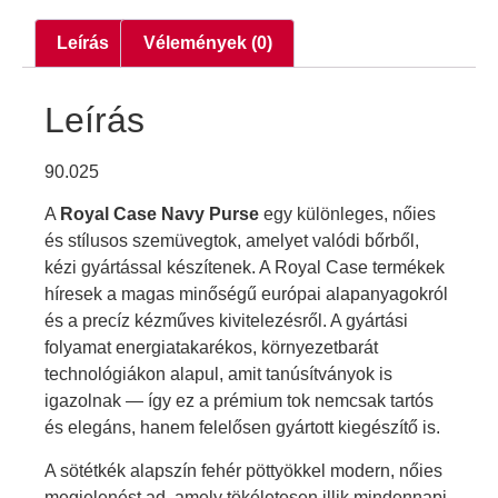
Leírás
Vélemények (0)
Leírás
90.025
A
Royal Case Navy Purse
egy különleges, nőies
és stílusos szemüvegtok, amelyet valódi bőrből,
kézi gyártással készítenek. A Royal Case termékek
híresek a magas minőségű európai alapanyagokról
és a precíz kézműves kivitelezésről. A gyártási
folyamat energiatakarékos, környezetbarát
technológiákon alapul, amit tanúsítványok is
igazolnak — így ez a prémium tok nemcsak tartós
és elegáns, hanem felelősen gyártott kiegészítő is.
A sötétkék alapszín fehér pöttyökkel modern, nőies
megjelenést ad, amely tökéletesen illik mindennapi