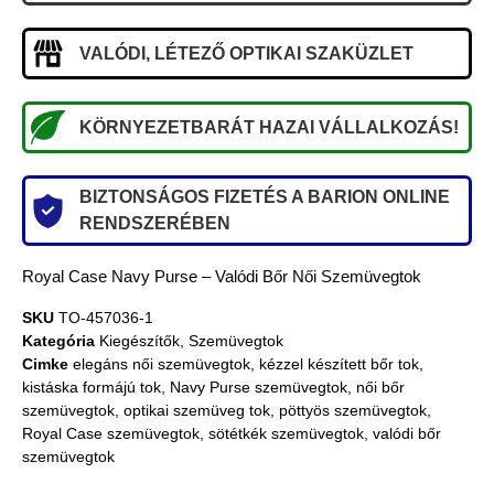
VALÓDI, LÉTEZŐ OPTIKAI SZAKÜZLET
KÖRNYEZETBARÁT HAZAI VÁLLALKOZÁS!
BIZTONSÁGOS FIZETÉS A BARION ONLINE
RENDSZERÉBEN
Royal Case Navy Purse – Valódi Bőr Női Szemüvegtok
SKU
TO-457036-1
Kategória
Kiegészítők
,
Szemüvegtok
Cimke
elegáns női szemüvegtok
,
kézzel készített bőr tok
,
kistáska formájú tok
,
Navy Purse szemüvegtok
,
női bőr
szemüvegtok
,
optikai szemüveg tok
,
pöttyös szemüvegtok
,
Royal Case szemüvegtok
,
sötétkék szemüvegtok
,
valódi bőr
szemüvegtok