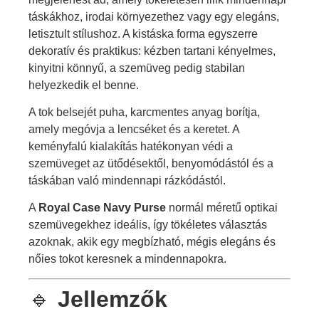
táskákhoz, irodai környezethez vagy egy elegáns,
letisztult stílushoz. A kistáska forma egyszerre
dekoratív és praktikus: kézben tartani kényelmes,
kinyitni könnyű, a szemüveg pedig stabilan
helyezkedik el benne.
A tok belsejét puha, karcmentes anyag borítja,
amely megóvja a lencséket és a keretet. A
keményfalú kialakítás hatékonyan védi a
szemüveget az ütődésektől, benyomódástól és a
táskában való mindennapi rázkódástól.
A
Royal Case Navy Purse
normál méretű optikai
szemüvegekhez ideális, így tökéletes választás
azoknak, akik egy megbízható, mégis elegáns és
nőies tokot keresnek a mindennapokra.
🔹
Jellemzők