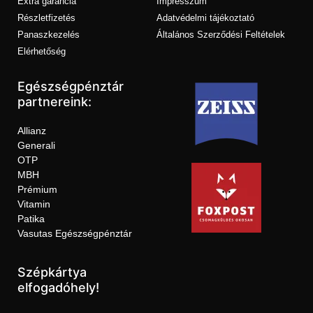
Extra garancia
Impresszum
Részletfizetés
Adatvédelmi tájékoztató
Panaszkezelés
Általános Szerződési Feltételek
Elérhetőség
Egészségpénztár
partnereink:
Allianz
Generali
OTP
MBH
Prémium
Vitamin
Patika
Vasutas Egészségpénztár
Szépkártya
elfogadóhely!