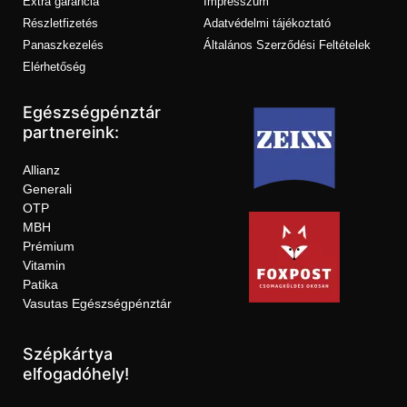
Extra garancia
Impresszum
Részletfizetés
Adatvédelmi tájékoztató
Panaszkezelés
Általános Szerződési Feltételek
Elérhetőség
Egészségpénztár
partnereink:
Allianz
Generali
OTP
MBH
Prémium
Vitamin
Patika
Vasutas Egészségpénztár
Szépkártya
elfogadóhely!