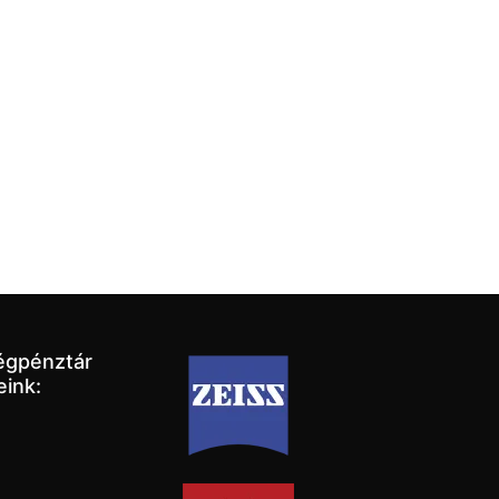
égpénztár
eink: