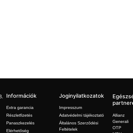
Információk
Joginyilatkozatok
Egészs
3.
partner
Extra garancia
Impresszum
Részletfizetés
Adatvédelmi tájékoztató
Allianz
Generali
Panaszkezelés
Általános Szerződési
OTP
Feltételek
Elérhetőség