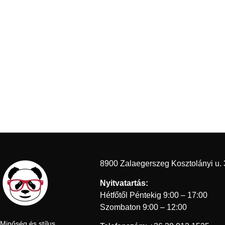
8900 Zalaegerszeg Kosztolányi u. 
Nyitvatartás:
Hétfőtől Péntekig 9:00 – 17:00
Szombaton 9:00 – 12:00
Minőség és stílus