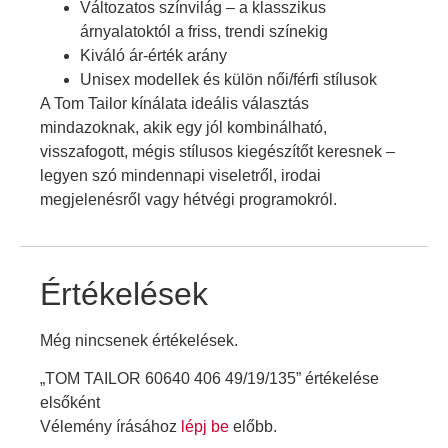
Változatos színvilág – a klasszikus
árnyalatoktól a friss, trendi színekig
Kiváló ár-érték arány
Unisex modellek és külön női/férfi stílusok
A Tom Tailor kínálata ideális választás
mindazoknak, akik egy jól kombinálható,
visszafogott, mégis stílusos kiegészítőt keresnek –
legyen szó mindennapi viseletről, irodai
megjelenésről vagy hétvégi programokról.
Értékelések
Még nincsenek értékelések.
„TOM TAILOR 60640 406 49/19/135” értékelése
elsőként
Vélemény írásához
lépj be
előbb.