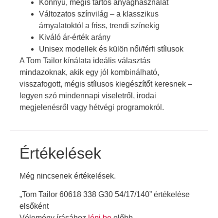
Könnyű, mégis tartós anyaghasználat
Változatos színvilág – a klasszikus
árnyalatoktól a friss, trendi színekig
Kiváló ár-érték arány
Unisex modellek és külön női/férfi stílusok
A Tom Tailor kínálata ideális választás
mindazoknak, akik egy jól kombinálható,
visszafogott, mégis stílusos kiegészítőt keresnek –
legyen szó mindennapi viseletről, irodai
megjelenésről vagy hétvégi programokról.
Értékelések
Még nincsenek értékelések.
„Tom Tailor 60618 338 G30 54/17/140” értékelése
elsőként
Vélemény írásához
lépj be
előbb.