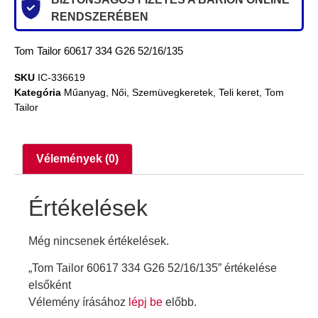
RENDSZERÉBEN
Tom Tailor 60617 334 G26 52/16/135
SKU
IC-336619
Kategória
Műanyag
,
Női
,
Szemüvegkeretek
,
Teli keret
,
Tom
Tailor
Vélemények (0)
Értékelések
Még nincsenek értékelések.
„Tom Tailor 60617 334 G26 52/16/135” értékelése
elsőként
Vélemény írásához
lépj be
előbb.