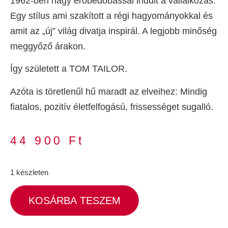
1962-ben nagy erőbedobással indult a vállalkozás.
Egy stílus ami szakított a régi hagyományokkal és
amit az „új” világ divatja inspirál. A legjobb minőség
meggyőző árakon.
Így született a TOM TAILOR.
Azóta is töretlenűl hű maradt az elveihez: Mindig
fiatalos, pozitív életfelfogású, frissességet sugalló.
44 900
Ft
1 készleten
KOSÁRBA TESZEM