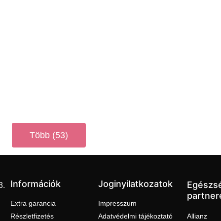
Több (53)
Információk
Joginyilatkozatok
Egészs
3.
partner
Extra garancia
Impresszum
Részletfizetés
Adatvédelmi tájékoztató
Allianz