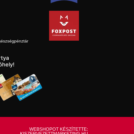
gészségpénztár
tya
óhely!
WEBSHOPOT KÉSZÍTETTE:
KISZERVEZETTMARKETING.HU