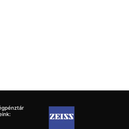
égpénztár
eink: