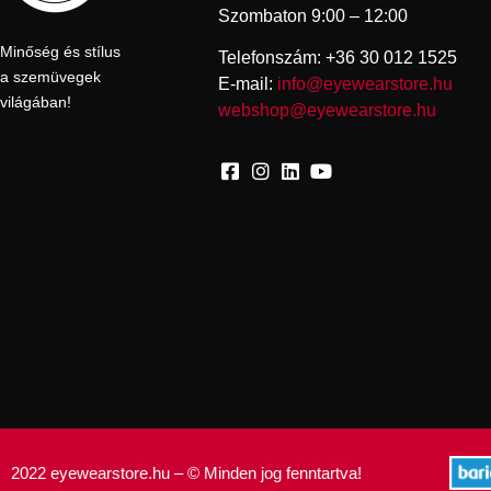
Szombaton 9:00 – 12:00
Minőség és stílus
Telefonszám: +36 30 012 1525
a szemüvegek
E-mail:
info@eyewearstore.hu
világában!
webshop@eyewearstore.hu
2022 eyewearstore.hu – © Minden jog fenntartva!