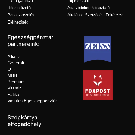
Extra garancia
Impresszum
Részletfizetés
Adatvédelmi tájékoztató
Panaszkezelés
Általános Szerződési Feltételek
Elérhetőség
Egészségpénztár
partnereink:
Allianz
Generali
OTP
MBH
Prémium
Vitamin
Patika
Vasutas Egészségpénztár
Szépkártya
elfogadóhely!