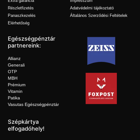
Extra garancia
Impresszum
Részletfizetés
Adatvédelmi tájékoztató
Panaszkezelés
Általános Szerződési Feltételek
Elérhetőség
Egészségpénztár
partnereink:
Allianz
Generali
OTP
MBH
Prémium
Vitamin
Patika
Vasutas Egészségpénztár
Szépkártya
elfogadóhely!