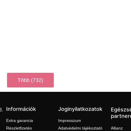
Több (732)
Információk
Joginyilatkozatok
Egészs
3.
partner
Extra garancia
Impresszum
Részletfizetés
Adatvédelmi tájékoztató
Allianz