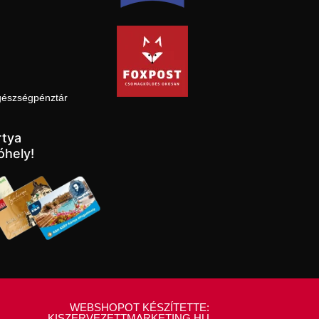
gészségpénztár
tya
óhely!
WEBSHOPOT KÉSZÍTETTE:
KISZERVEZETTMARKETING.HU