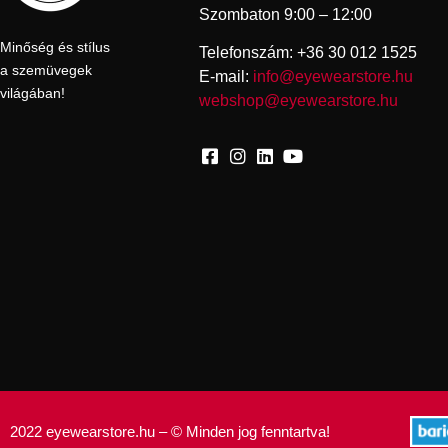
Szombaton 9:00 – 12:00
Minőség és stílus
Telefonszám: +36 30 012 1525
a szemüvegek
E-mail:
info@eyewearstore.hu
világában!
webshop@eyewearstore.hu
2022 eyewearstore.hu – © Minden jog fenntartva!