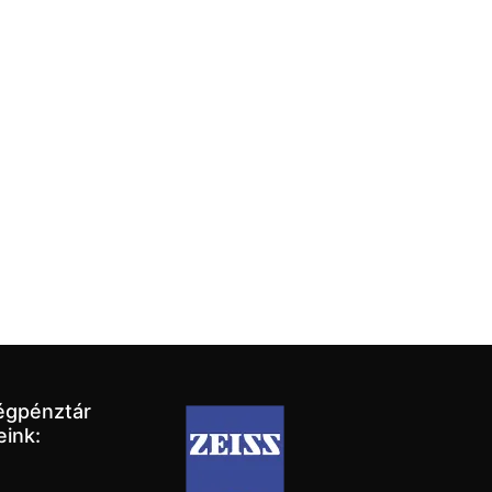
égpénztár
eink: