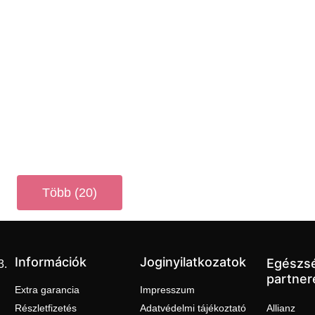
Több (20)
Információk
Joginyilatkozatok
Egészs
3.
partner
Extra garancia
Impresszum
Részletfizetés
Adatvédelmi tájékoztató
Allianz