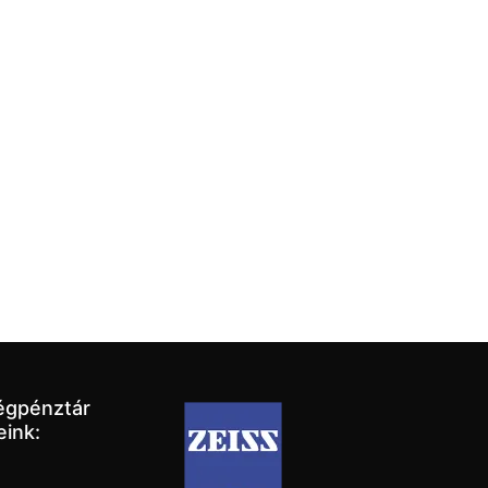
égpénztár
eink: