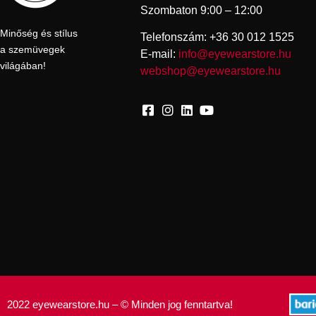
Szombaton 9:00 – 12:00
Minőség és stílus
Telefonszám: +36 30 012 1525
a szemüvegek
E-mail:
info@eyewearstore.hu
világában!
webshop@eyewearstore.hu
2022 eyewearstore.hu – © Minden jog fenntartva!