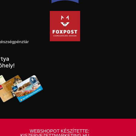
gészségpénztár
tya
óhely!
WEBSHOPOT KÉSZÍTETTE:
KISZERVEZETTMARKETING.HU