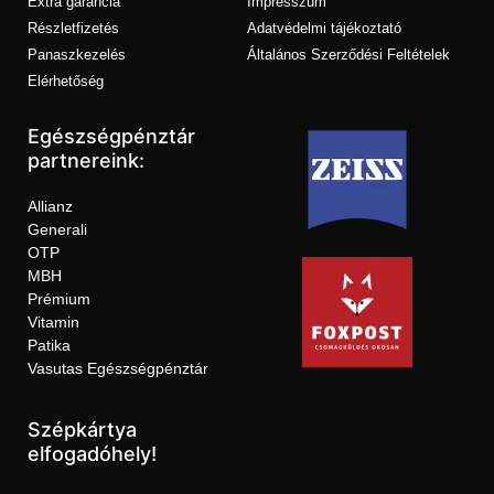
Extra garancia
Impresszum
Részletfizetés
Adatvédelmi tájékoztató
Panaszkezelés
Általános Szerződési Feltételek
Elérhetőség
Egészségpénztár
partnereink:
Allianz
Generali
OTP
MBH
Prémium
Vitamin
Patika
Vasutas Egészségpénztár
Szépkártya
elfogadóhely!